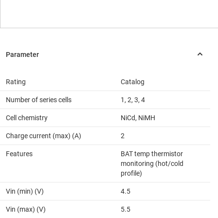
Rating
Catalog
Number of series cells
1, 2, 3, 4
Cell chemistry
NiCd, NiMH
Charge current (max) (A)
2
Features
BAT temp thermistor
monitoring (hot/cold
profile)
Vin (min) (V)
4.5
Vin (max) (V)
5.5