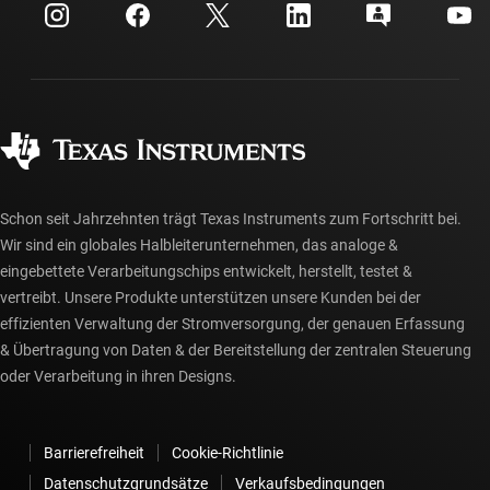
Kundensupportzentrum
Investorenbeziehungen
Versand, Zahlung und Steuern
Gehäuse
Fertigung
Häufig gestellte Fragen zu Bestellungen
Qualität & Zuverlässigkeit
Gesellschaftliches Engagement
Autorisierte Händler
myTI-Konto FAQs
Schon seit Jahrzehnten trägt Texas Instruments zum Fortschritt bei.
Wir sind ein globales Halbleiterunternehmen, das analoge &
eingebettete Verarbeitungschips entwickelt, herstellt, testet &
vertreibt. Unsere Produkte unterstützen unsere Kunden bei der
effizienten Verwaltung der Stromversorgung, der genauen Erfassung
& Übertragung von Daten & der Bereitstellung der zentralen Steuerung
oder Verarbeitung in ihren Designs.
Barrierefreiheit
Cookie-Richtlinie
Datenschutzgrundsätze
Verkaufsbedingungen