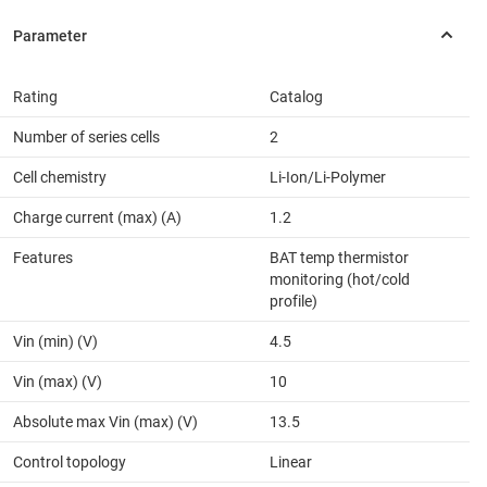
Rating
Catalog
Number of series cells
2
Cell chemistry
Li-Ion/Li-Polymer
Charge current (max) (A)
1.2
Features
BAT temp thermistor
monitoring (hot/cold
profile)
Vin (min) (V)
4.5
Vin (max) (V)
10
Absolute max Vin (max) (V)
13.5
Control topology
Linear