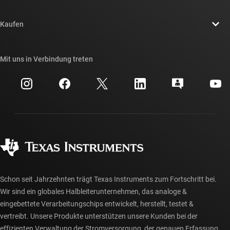
Stellenangebote
Kontakt
Newsroom
Kaufen
TI E2E™-Design-Support-Foren
Unsere Geschichten | Hinter dem Chip
API-Suiten von TI
Querverweis-Suche
Mit uns in Verbindung treten
Veranstaltungen
myTI-Firmenkonto
Kundensupportzentrum
Investorenbeziehungen
Versand, Zahlung und Steuern
Gehäuse
Fertigung
Häufig gestellte Fragen zu Bestellungen
Qualität & Zuverlässigkeit
Gesellschaftliches Engagement
Autorisierte Händler
myTI-Konto FAQs
Schon seit Jahrzehnten trägt Texas Instruments zum Fortschritt bei.
Wir sind ein globales Halbleiterunternehmen, das analoge &
eingebettete Verarbeitungschips entwickelt, herstellt, testet &
vertreibt. Unsere Produkte unterstützen unsere Kunden bei der
effizienten Verwaltung der Stromversorgung, der genauen Erfassung