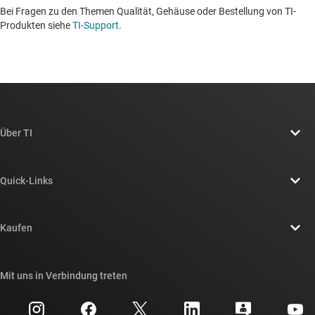
Bei Fragen zu den Themen Qualität, Gehäuse oder Bestellung von TI-
Produkten siehe
TI-Support
. ​​​​​​​​​​​​​​
Über TI
Über TI – Überblick
Quick-Links
Stellenangebote
Kontakt
Newsroom
Kaufen
TI E2E™-Design-Support-Foren
Unsere Geschichten | Hinter dem Chip
API-Suiten von TI
Querverweis-Suche
Mit uns in Verbindung treten
Veranstaltungen
myTI-Firmenkonto
Kundensupportzentrum