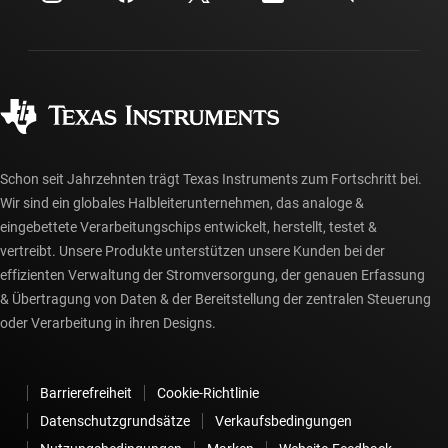
Investorenbeziehungen
Versand, Zahlung und Steuern
Gehäuse
Fertigung
Häufig gestellte Fragen zu Bestellungen
Qualität & Zuverlässigkeit
Gesellschaftliches Engagement
Autorisierte Händler
myTI-Konto FAQs
Schon seit Jahrzehnten trägt Texas Instruments zum Fortschritt bei.
Wir sind ein globales Halbleiterunternehmen, das analoge &
eingebettete Verarbeitungschips entwickelt, herstellt, testet &
vertreibt. Unsere Produkte unterstützen unsere Kunden bei der
effizienten Verwaltung der Stromversorgung, der genauen Erfassung
& Übertragung von Daten & der Bereitstellung der zentralen Steuerung
oder Verarbeitung in ihren Designs.
Barrierefreiheit
Cookie-Richtlinie
Datenschutzgrundsätze
Verkaufsbedingungen