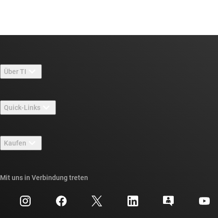
Über TI
Über TI – Überblick
Quick-Links
Stellenangebote
Kontakt
Newsroom
Kaufen
TI E2E™-Design-Support-Foren
Unsere Geschichten | Hinter dem Chip
API-Suiten von TI
Querverweis-Suche
Mit uns in Verbindung treten
Veranstaltungen
myTI-Firmenkonto
Kundensupportzentrum
Investorenbeziehungen
Versand, Zahlung und Steuern
Gehäuse