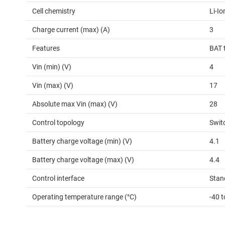
Cell chemistry
Li-I
Charge current (max) (A)
3
Features
BAT 
Vin (min) (V)
4
Vin (max) (V)
17
Absolute max Vin (max) (V)
28
Control topology
Swit
Battery charge voltage (min) (V)
4.1
Battery charge voltage (max) (V)
4.4
Control interface
Stan
Operating temperature range (°C)
-40 t