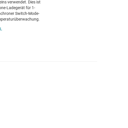
ns verwendet. Dies ist
one-Ladegerät für 1-
ynchroner Switch-Mode-
emperaturüberwachung.
L