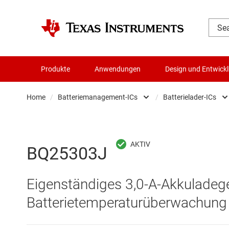
Produkte
Anwendungen
Design und Entwick
Home
/
Batteriemanagement-ICs
/
Batterielader-ICs
Audio, Haptik und Piezo
Akku
Batteriemanagement-ICs
Batte
BQ25303J
Datenwandler
Batt
Eigenständiges 3,0-A-Akkuladeger
Die- & Wafer-Services
Batte
Batterietemperaturüberwachung
DLP-Produkte
Batt