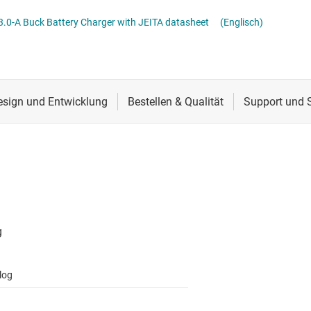
Schnittstelle
3.0-A Buck Battery Charger with JEITA datasheet
(Englisch)
Sensoren
Taktgeber & Timing
Verstärker
log