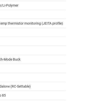
on/Li-Polymer
temp thermistor monitoring (JEITA profile)
ch-Mode Buck
dalone (RC-Settable)
o 85