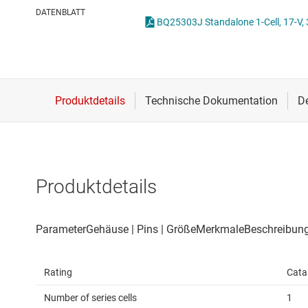
Drahtlose Konnektivität
DATENBLATT
BQ25303J Standalone 1-Cell, 17-V, 
Energiemanagement
HF & Mikrowellen
Isolierung
Produktdetails
Rating
Cata
Number of series cells
1