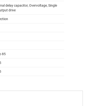
nal delay capacitor, Overvoltage, Single
utput drive
ection
o 85
5
5