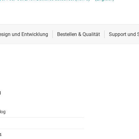
Schnittstelle
Sensoren
Taktgeber & Timing
Verstärker
log
4