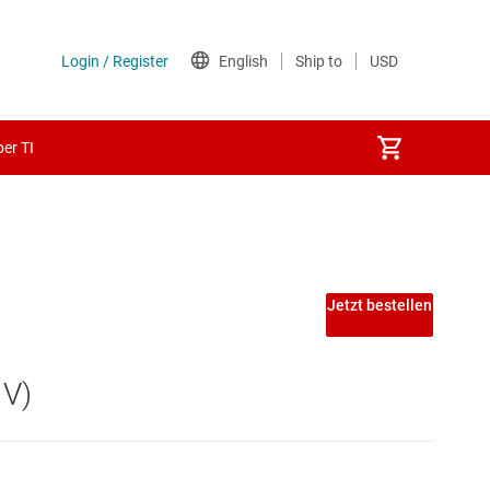
er TI
Jetzt bestellen
 V)