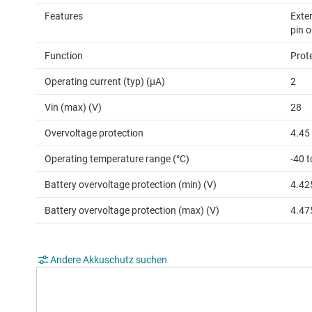
Features
Exter
pin o
Function
Prot
Operating current (typ) (µA)
2
Vin (max) (V)
28
Overvoltage protection
4.45
Operating temperature range (°C)
-40 t
Battery overvoltage protection (min) (V)
4.42
Battery overvoltage protection (max) (V)
4.47
Andere Akkuschutz suchen