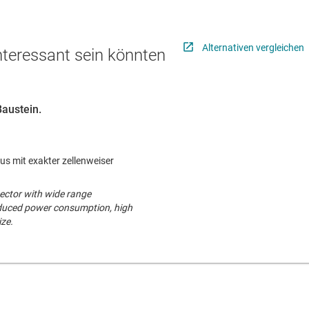
Alternativen vergleichen
interessant sein könnten
Baustein.
s mit exakter zellenweiser
otector with wide range
duced power consumption, high
ize.