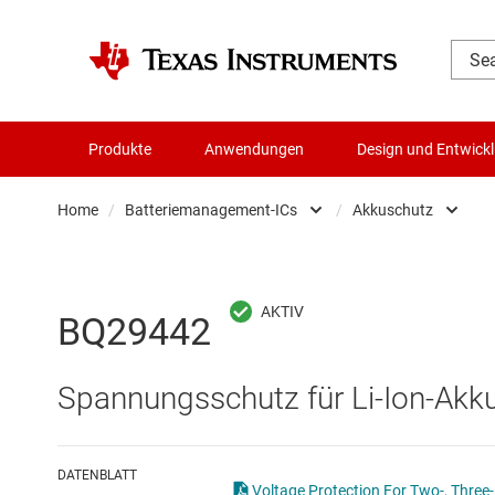
Produkte
Anwendungen
Design und Entwick
Home
/
Batteriemanagement-ICs
/
Akkuschutz
Audio, Haptik und Piezo
Akku
Batteriemanagement-ICs
Batte
BQ29442
Datenwandler
Batt
Spannungsschutz für Li-Ion-Akkus 
Die- & Wafer-Services
Batte
DLP-Produkte
Batt
DATENBLATT