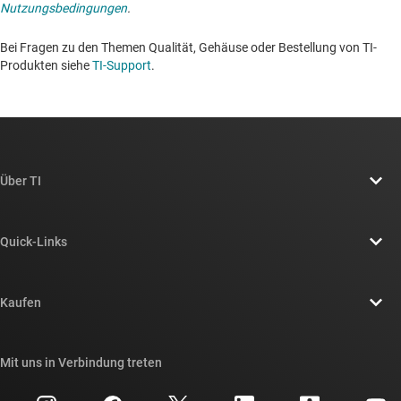
Nutzungsbedingungen
.
Bei Fragen zu den Themen Qualität, Gehäuse oder Bestellung von TI-
Produkten siehe
TI-Support
. ​​​​​​​​​​​​​​
Über TI
Über TI – Überblick
Quick-Links
Stellenangebote
Kontakt
Newsroom
Kaufen
TI E2E™-Design-Support-Foren
Unsere Geschichten | Hinter dem Chip
API-Suiten von TI
Querverweis-Suche
Mit uns in Verbindung treten
Veranstaltungen
myTI-Firmenkonto
Kundensupportzentrum