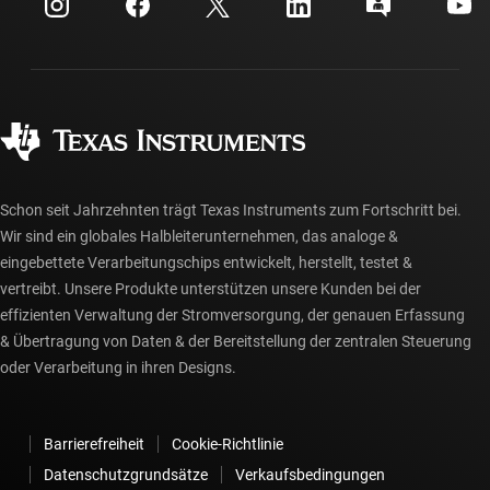
Investorenbeziehungen
Versand, Zahlung und Steuern
Gehäuse
Fertigung
Häufig gestellte Fragen zu Bestellungen
Qualität & Zuverlässigkeit
Gesellschaftliches Engagement
Autorisierte Händler
myTI-Konto FAQs
Schon seit Jahrzehnten trägt Texas Instruments zum Fortschritt bei.
Wir sind ein globales Halbleiterunternehmen, das analoge &
eingebettete Verarbeitungschips entwickelt, herstellt, testet &
vertreibt. Unsere Produkte unterstützen unsere Kunden bei der
effizienten Verwaltung der Stromversorgung, der genauen Erfassung
& Übertragung von Daten & der Bereitstellung der zentralen Steuerung
oder Verarbeitung in ihren Designs.
Barrierefreiheit
Cookie-Richtlinie
Datenschutzgrundsätze
Verkaufsbedingungen