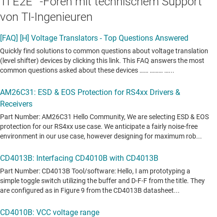
TI E2E™-Foren mit technischem Support
von TI-Ingenieuren