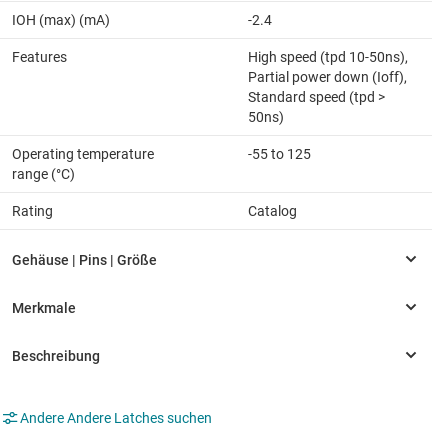
IOH (max) (mA)
-2.4
Features
High speed (tpd 10-50ns),
Partial power down (Ioff),
Standard speed (tpd >
50ns)
Operating temperature
-55 to 125
range (°C)
Rating
Catalog
Andere Andere Latches suchen