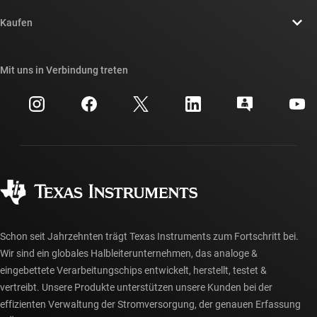
Kontakt
Newsroom
Kaufen
TI E2E™-Design-Support-Foren
Unsere Geschichten | Hinter dem Chip
API-Suiten von TI
Querverweis-Suche
Mit uns in Verbindung treten
Veranstaltungen
myTI-Firmenkonto
Kundensupportzentrum
Investorenbeziehungen
Versand, Zahlung und Steuern
Gehäuse
Fertigung
Häufig gestellte Fragen zu Bestellungen
Qualität & Zuverlässigkeit
Gesellschaftliches Engagement
Autorisierte Händler
myTI-Konto FAQs
Schon seit Jahrzehnten trägt Texas Instruments zum Fortschritt bei.
Wir sind ein globales Halbleiterunternehmen, das analoge &
eingebettete Verarbeitungschips entwickelt, herstellt, testet &
vertreibt. Unsere Produkte unterstützen unsere Kunden bei der
effizienten Verwaltung der Stromversorgung, der genauen Erfassung