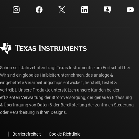
Veranstaltungen
myTI-Firmenkonto
Kundensupportzentrum
Investorenbeziehungen
Versand, Zahlung und Steuern
Gehäuse
Fertigung
Häufig gestellte Fragen zu Bestellungen
Qualität & Zuverlässigkeit
Gesellschaftliches Engagement
Autorisierte Händler
myTI-Konto FAQs
Schon seit Jahrzehnten trägt Texas Instruments zum Fortschritt bei.
Wir sind ein globales Halbleiterunternehmen, das analoge &
eingebettete Verarbeitungschips entwickelt, herstellt, testet &
vertreibt. Unsere Produkte unterstützen unsere Kunden bei der
effizienten Verwaltung der Stromversorgung, der genauen Erfassung
& Übertragung von Daten & der Bereitstellung der zentralen Steuerung
oder Verarbeitung in ihren Designs.
Barrierefreiheit
Cookie-Richtlinie