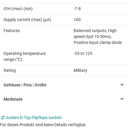
IOH (max) (mA)
-7.8
Supply current (max) (µA)
160
Features
Balanced outputs, High
speed (tpd 10-50ns),
Positive input clamp diode
Operating temperature
-55 to 125
range (°C)
Rating
Military
Andere D-Typ-Flipflops suchen
Für dieses Produkt sind keine Details verfügbar.