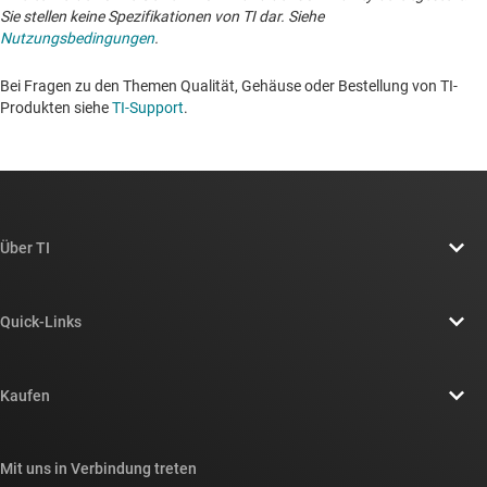
Sie stellen keine Spezifikationen von TI dar. Siehe
Nutzungsbedingungen
.
Bei Fragen zu den Themen Qualität, Gehäuse oder Bestellung von TI-
Produkten siehe
TI-Support
. ​​​​​​​​​​​​​​
Über TI
Über TI – Überblick
Quick-Links
Stellenangebote
Kontakt
Newsroom
Kaufen
TI E2E™-Design-Support-Foren
Unsere Geschichten | Hinter dem Chip
API-Suiten von TI
Querverweis-Suche
Mit uns in Verbindung treten