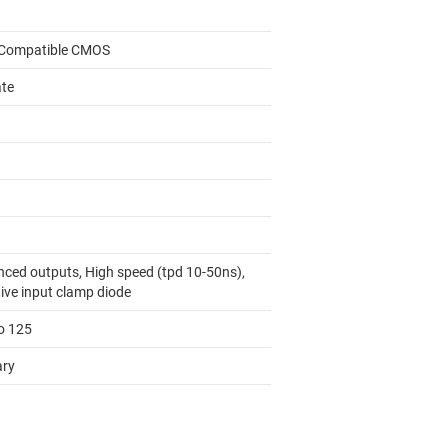
Compatible CMOS
ate
nced outputs, High speed (tpd 10-50ns),
tive input clamp diode
to 125
ary