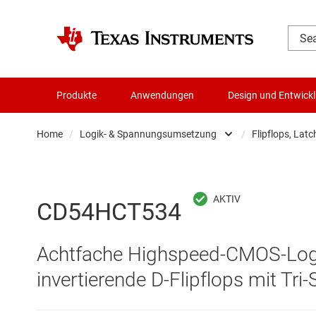
Produkte
Anwendungen
Design und Entwick
Home
/
Logik- & Spannungsumsetzung
/
Flipflops, Latc
Audio, Haptik und Piezo
Batteriemanagement-ICs
CD54HCT534
Datenwandler
Achtfache Highspeed-CMOS-Logik
Die- & Wafer-Services
invertierende D-Flipflops mit Tri
DLP-Produkte