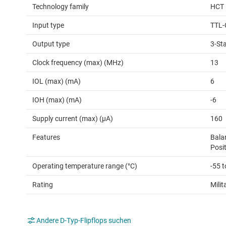
Technology family
HCT
Input type
TTL-
Output type
3-St
Clock frequency (max) (MHz)
13
IOL (max) (mA)
6
IOH (max) (mA)
-6
Supply current (max) (µA)
160
Features
Bala
Posi
Operating temperature range (°C)
-55 
Rating
Milit
Andere D-Typ-Flipflops suchen