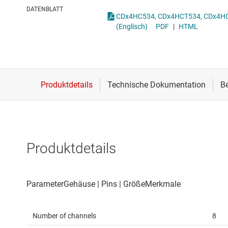
Drahtlose Konnektivität
DATENBLATT
Energiemanagement
(Englisch)
PDF
|
HTML
HF & Mikrowellen
Isolierung
Produktdetails
Number of channels
8