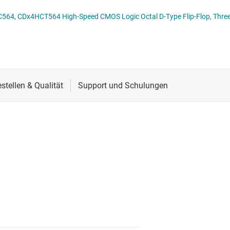
Spannungsumsetzer & Pegelverschieber
Schnittstelle
Schieberegister
Speziallogik-ICs
Sensoren
Zähler
Taktgeber & Timing
Verstärker