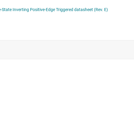
CDx4HC534, CDx4HCT534, CDx4HC564, CDx4HCT564 High-Speed CMOS Logic Octal D-Type Flip-Flop, Three-State Inverting Positive-Edge Triggered datasheet (Rev. E)