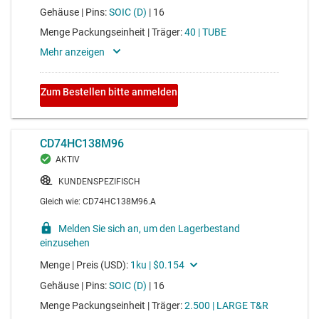
Oszillator
Voltage range 3V to 18V, average propagation delay 130ns
CD4014B
CMOS 8-stufiges statisches Schieberegister
Voltage range 3V to 18V, average propagation delay 130ns