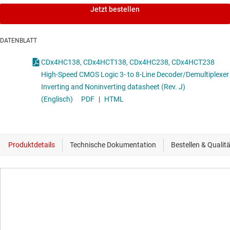
Jetzt bestellen
DATENBLATT
CDx4HC138, CDx4HCT138, CDx4HC238, CDx4HCT238
High-Speed CMOS Logic 3- to 8-Line Decoder/Demultiplexer
Inverting and Noninverting datasheet (Rev. J)
(Englisch)
PDF
|
HTML