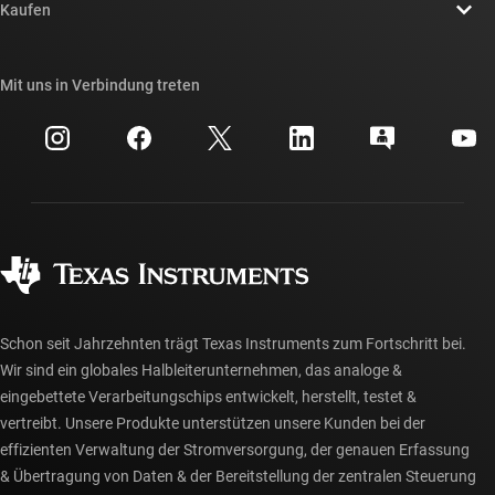
Newsroom
Kaufen
TI E2E™-Design-Support-Foren
Unsere Geschichten | Hinter dem Chip
API-Suiten von TI
Querverweis-Suche
Mit uns in Verbindung treten
Veranstaltungen
myTI-Firmenkonto
Kundensupportzentrum
Investorenbeziehungen
Versand, Zahlung und Steuern
Gehäuse
Fertigung
Häufig gestellte Fragen zu Bestellungen
Qualität & Zuverlässigkeit
Gesellschaftliches Engagement
Autorisierte Händler
myTI-Konto FAQs
Schon seit Jahrzehnten trägt Texas Instruments zum Fortschritt bei.
Wir sind ein globales Halbleiterunternehmen, das analoge &
eingebettete Verarbeitungschips entwickelt, herstellt, testet &
vertreibt. Unsere Produkte unterstützen unsere Kunden bei der
effizienten Verwaltung der Stromversorgung, der genauen Erfassung
& Übertragung von Daten & der Bereitstellung der zentralen Steuerung