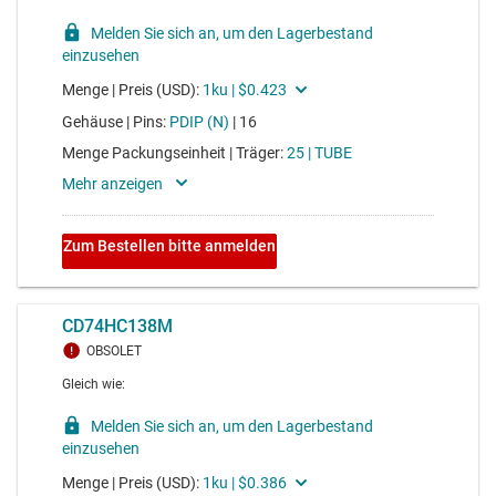
CMOS-12-stufiger Ripple-Carry-Binärzähler/-Teiler
Voltage range 3V to 18V, average propagation delay 130ns
CD4017B
CMOS-Dekadenzähler mit 10 decodierten Ausgängen
Voltage range 3V to 18V, average propagation delay 130ns
SN74LS47
BCD-zu-Sieben-Segment-Decoder/-Treiber
Voltage range 4.5V to 5.5V, average propagation delay
15ns, average drive strength 8mA
CD4020B
CMOS-14-stufiger Ripple-Carry-Binärzähler/-Teiler
Voltage range 3V to 18V, average propagation delay 130ns
CD4060B
CMOS-14-stufiger Ripple-Carry-Binärzähler/-Teiler und