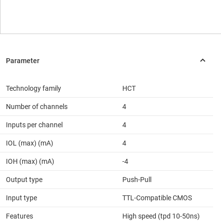
Technology family
HCT
Number of channels
4
Inputs per channel
4
IOL (max) (mA)
4
IOH (max) (mA)
-4
Output type
Push-Pull
Input type
TTL-Compatible CMOS
Features
High speed (tpd 10-50ns)