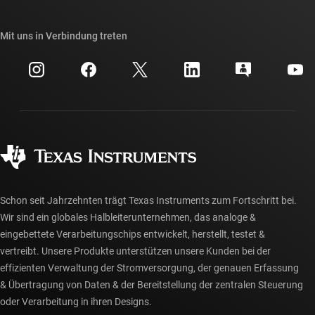
TI E2E™-Design-Support-Foren
Unsere Geschichten | Hinter dem Chip
API-Suiten von TI
Querverweis-Suche
Mit uns in Verbindung treten
Veranstaltungen
myTI-Firmenkonto
Kundensupportzentrum
Investorenbeziehungen
Versand, Zahlung und Steuern
Gehäuse
Fertigung
Häufig gestellte Fragen zu Bestellungen
Qualität & Zuverlässigkeit
Gesellschaftliches Engagement
Autorisierte Händler
myTI-Konto FAQs
Schon seit Jahrzehnten trägt Texas Instruments zum Fortschritt bei.
Wir sind ein globales Halbleiterunternehmen, das analoge &
eingebettete Verarbeitungschips entwickelt, herstellt, testet &
vertreibt. Unsere Produkte unterstützen unsere Kunden bei der
effizienten Verwaltung der Stromversorgung, der genauen Erfassung
& Übertragung von Daten & der Bereitstellung der zentralen Steuerung
oder Verarbeitung in ihren Designs.