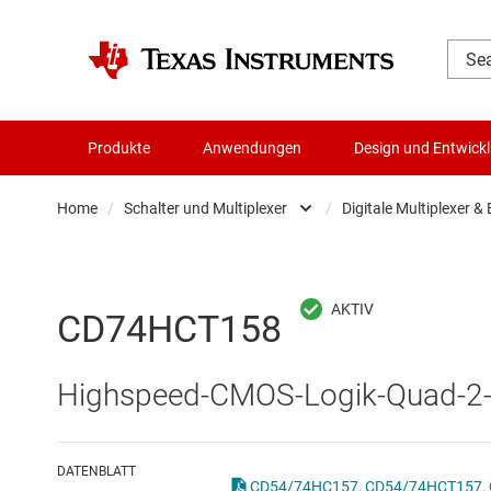
Produkte
Anwendungen
Design und Entwick
Home
/
Schalter und Multiplexer
/
Digitale Multiplexer &
Audio, Haptik und Piezo
Analo
Batteriemanagement-ICs
Digita
CD74HCT158
Datenwandler
Digita
Highspeed-CMOS-Logik-Quad-2-E
Die- & Wafer-Services
Other
DLP-Produkte
DATENBLATT
CD54/74HC157, CD54/74HCT157, C