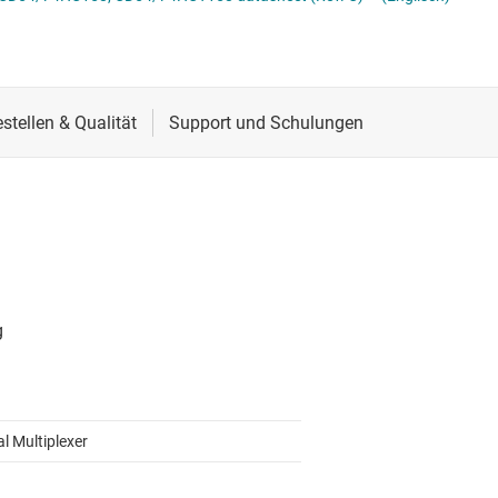
Schnittstelle
Sensoren
Taktgeber & Timing
Verstärker
al Multiplexer