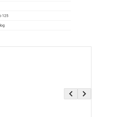
to 125
log