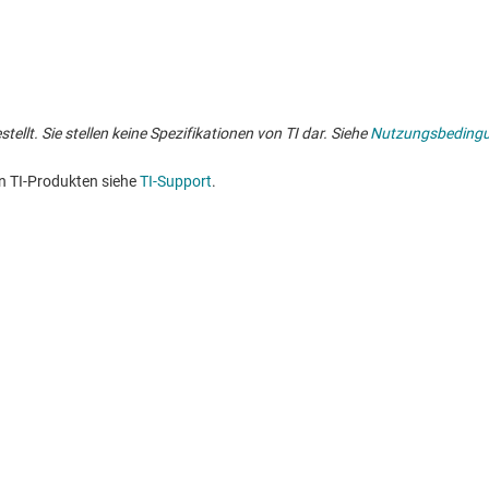
lt. Sie stellen keine Spezifikationen von TI dar. Siehe
Nutzungsbeding
n TI-Produkten siehe
TI-Support
. ​​​​​​​​​​​​​​
Kaufen
Mit uns in V
API-Suiten von TI
Support-Foren
myTI-Firmenkonto