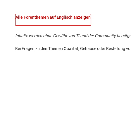
Alle Forenthemen auf Englisch anzeigen
Inhalte werden ohne Gewähr von TI und der Community bereitgestel
Bei Fragen zu den Themen Qualität, Gehäuse oder Bestellung vo
Über TI
Quick-Links
Über TI – Überblick
Kontakt
Stellenangebote
TI E2E™-Design-