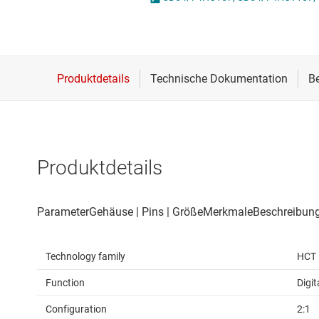
Drahtlose Konnektivität
Energiemanagement
HF & Mikrowellen
Isolierung
Produktdetails
Technology family
HCT
Function
Digit
Configuration
2:1