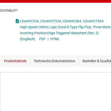
DATENBLATT
CDx4HC534, CDx4HCT534, CDx4HC564, CDx4HCT564
High-Speed CMOS Logic Octal D-Type Flip-Flop, Three-State
Inverting Positive-Edge Triggered datasheet (Rev. E)
(Englisch)
PDF
|
HTML