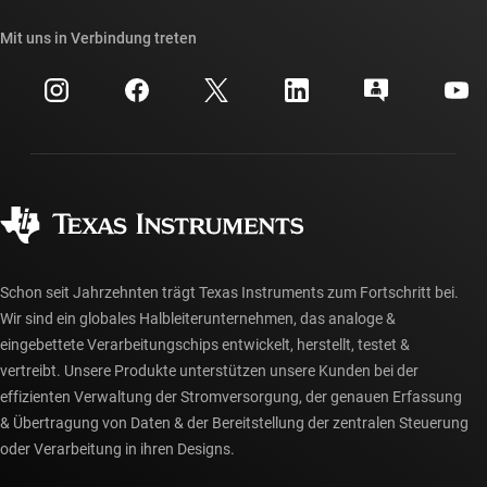
Unsere Geschichten | Hinter dem Chip
API-Suiten von TI
Querverweis-Suche
Mit uns in Verbindung treten
Veranstaltungen
myTI-Firmenkonto
Kundensupportzentrum
Investorenbeziehungen
Versand, Zahlung und Steuern
Gehäuse
Fertigung
Häufig gestellte Fragen zu Bestellungen
Qualität & Zuverlässigkeit
Gesellschaftliches Engagement
Autorisierte Händler
myTI-Konto FAQs
Schon seit Jahrzehnten trägt Texas Instruments zum Fortschritt bei.
Wir sind ein globales Halbleiterunternehmen, das analoge &
eingebettete Verarbeitungschips entwickelt, herstellt, testet &
vertreibt. Unsere Produkte unterstützen unsere Kunden bei der
effizienten Verwaltung der Stromversorgung, der genauen Erfassung
& Übertragung von Daten & der Bereitstellung der zentralen Steuerung
oder Verarbeitung in ihren Designs.