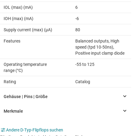
IOL (max) (mA)
6
IOH (max) (mA)
-6
Supply current (max) (µA)
80
Features
Balanced outputs, High
speed (tpd 10-50ns),
Positive input clamp diode
Operating temperature
-55 to 125
range (°C)
Rating
Catalog
Andere D-Typ-Flipflops suchen