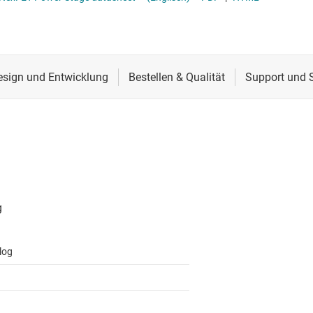
Stromversorgung von DDR-Speicher
Schnittstelle
Mehrkanal
lter
Sensoren
MOSFETs
Taktgeber & Timing
Verstärker
log