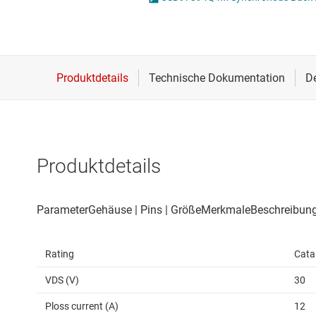
Drahtlose Konnektivität
ICs zur 
Energiemanagement
Lastscha
HF & Mikrowellen
Isolierung
Produktdetails
Rating
Cata
VDS (V)
30
Ploss current (A)
12