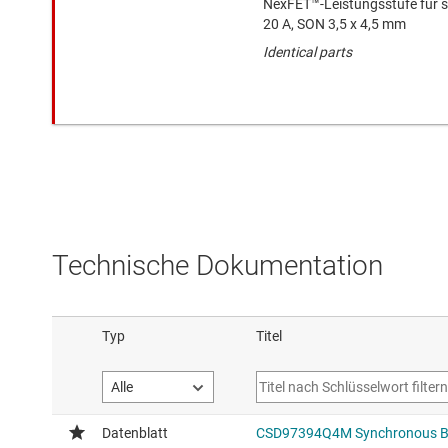
NexFET™-Leistungsstufe für s
20 A, SON 3,5 x 4,5 mm
Identical parts
Technische Dokumentation