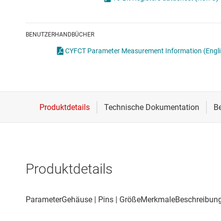
Drahtlose Konnektivität
Energiemanagement
BENUTZERHANDBÜCHER
HF & Mikrowellen
CYFCT Parameter Measurement Information
(Engl
Isolierung
Produktdetails