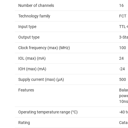
Number of channels
16
Technology family
FCT
Input type
TTL-
Output type
3-St
Clock frequency (max) (MHz)
100
IOL (max) (mA)
24
IOH (max) (mA)
-24
Supply current (max) (µA)
500
Features
Bala
power
10ns
Operating temperature range (°C)
-40 t
Rating
Cata