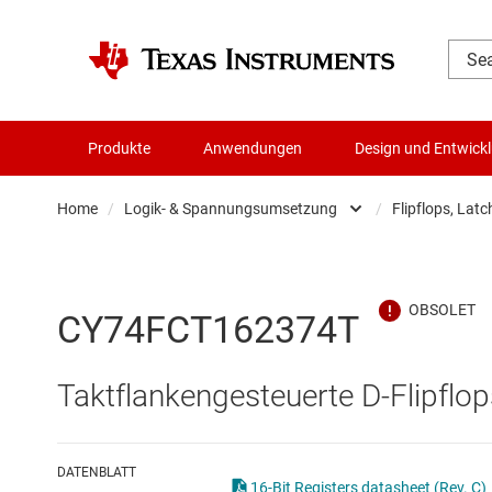
Produkte
Anwendungen
Design und Entwick
Home
/
Logik- & Spannungsumsetzung
/
Flipflops, Latc
Audio, Haptik und Piezo
Batteriemanagement-ICs
CY74FCT162374T
Datenwandler
Taktflankengesteuerte D-Flipflop
Die- & Wafer-Services
DLP-Produkte
DATENBLATT
16-Bit Registers datasheet (Rev. C)