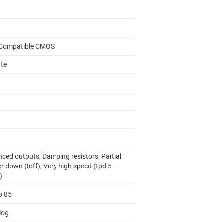
Compatible CMOS
ate
nced outputs, Damping resistors, Partial
 down (Ioff), Very high speed (tpd 5-
)
o 85
log