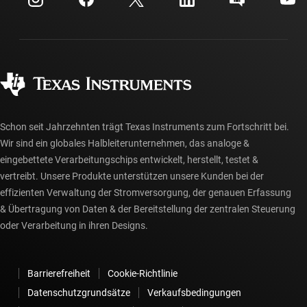
Investorenbeziehungen
Versand, Zahlung und Steuern
Gehäuse
Fertigung
Häufig gestellte Fragen zu Bestellungen
Qualität & Zuverlässigkeit
Gesellschaftliches Engagement
Autorisierte Händler
myTI-Konto FAQs
Schon seit Jahrzehnten trägt Texas Instruments zum Fortschritt bei.
Wir sind ein globales Halbleiterunternehmen, das analoge &
eingebettete Verarbeitungschips entwickelt, herstellt, testet &
vertreibt. Unsere Produkte unterstützen unsere Kunden bei der
effizienten Verwaltung der Stromversorgung, der genauen Erfassung
& Übertragung von Daten & der Bereitstellung der zentralen Steuerung
oder Verarbeitung in ihren Designs.
Barrierefreiheit
Cookie-Richtlinie
Datenschutzgrundsätze
Verkaufsbedingungen