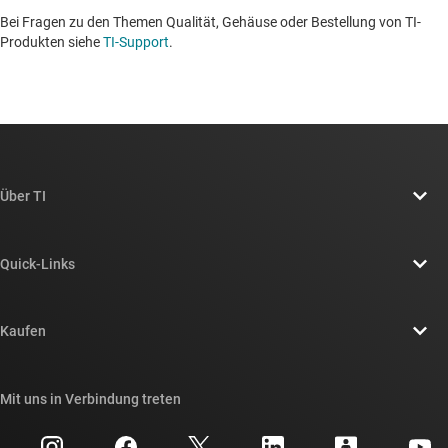
Bei Fragen zu den Themen Qualität, Gehäuse oder Bestellung von TI-
Produkten siehe
TI-Support
. ​​​​​​​​​​​​​​
Über TI
Über TI – Überblick
Quick-Links
Stellenangebote
Kontakt
Newsroom
Kaufen
TI E2E™-Design-Support-Foren
Unsere Geschichten | Hinter dem Chip
API-Suiten von TI
Querverweis-Suche
Mit uns in Verbindung treten
Veranstaltungen
myTI-Firmenkonto
Kundensupportzentrum