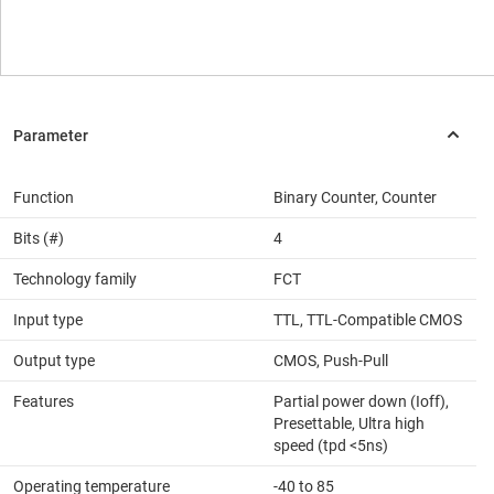
Function
Binary Counter, Counter
Bits (#)
4
Technology family
FCT
Input type
TTL, TTL-Compatible CMOS
Output type
CMOS, Push-Pull
Features
Partial power down (Ioff),
Presettable, Ultra high
speed (tpd <5ns)
Operating temperature
-40 to 85