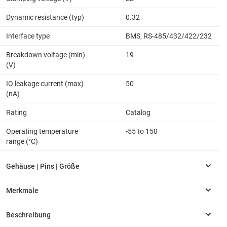
Dynamic resistance (typ)
0.32
Interface type
BMS, RS-485/432/422/232
Breakdown voltage (min)
19
(V)
IO leakage current (max)
50
(nA)
Rating
Catalog
Operating temperature
-55 to 150
range (°C)