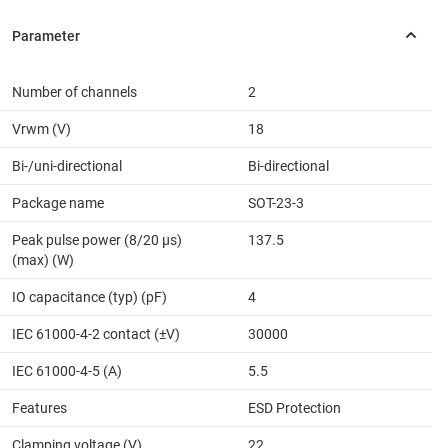
Number of channels
2
Vrwm (V)
18
Bi-/uni-directional
Bi-directional
Package name
SOT-23-3
Peak pulse power (8/20 μs)
137.5
(max) (W)
IO capacitance (typ) (pF)
4
IEC 61000-4-2 contact (±V)
30000
IEC 61000-4-5 (A)
5.5
Features
ESD Protection
Clamping voltage (V)
22