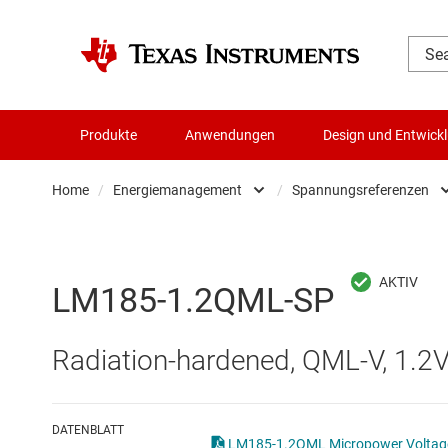
Produkte
Anwendungen
Design und Entwick
Home
/
Energiemanagement
/
Spannungsreferenzen
Audio, Haptik und Piezo
AC/DC-Sc
Batteriemanagement-ICs
DC/DC-Sc
LM185-1.2QML-SP
Datenwandler
DC/DC-S
Radiation-hardened, QML-V, 1.2V
Die- & Wafer-Services
Gate-Trei
DLP-Produkte
Highside-
DATENBLATT
LM185-1.2QML Micropower Voltage 