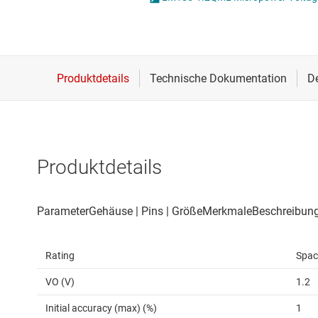
Drahtlose Konnektivität
ICs zur 
Energiemanagement
Lastscha
HF & Mikrowellen
Isolierung
Produktdetails
Rating
Spac
VO (V)
1.2
Initial accuracy (max) (%)
1