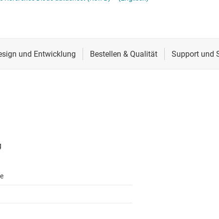
Stromversorgung von DDR-Speicher
Schnittstelle
Mehrkanal
lter
Sensoren
MOSFETs
Taktgeber & Timing
Verstärker
e