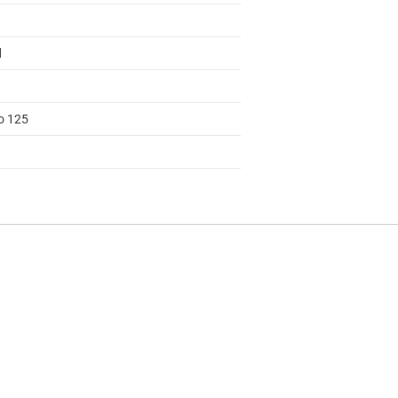
d
to 125