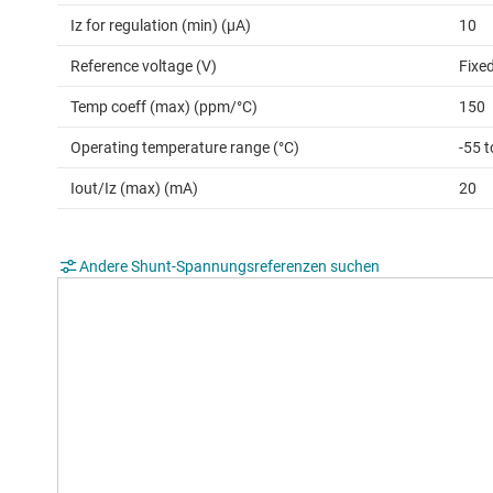
Iz for regulation (min) (µA)
10
Reference voltage (V)
Fixe
Temp coeff (max) (ppm/°C)
150
Operating temperature range (°C)
-55 
Iout/Iz (max) (mA)
20
Andere Shunt-Spannungsreferenzen suchen