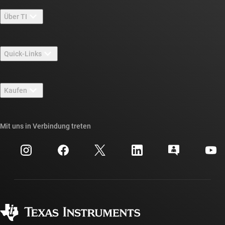
Über TI
Über TI – Überblick
Quick-Links
Stellenangebote
Kontakt
Newsroom
Kaufen
TI E2E™-Design-Support-Foren
Unsere Geschichten | Hinter dem Chip
API-Suiten von TI
Querverweis-Suche
Mit uns in Verbindung treten
Veranstaltungen
myTI-Firmenkonto
Kundensupportzentrum
Investorenbeziehungen
Versand, Zahlung und Steuern
Gehäuse
Fertigung
Häufig gestellte Fragen zu Bestellungen
Qualität & Zuverlässigkeit
Gesellschaftliches Engagement
Autorisierte Händler
myTI-Konto FAQs