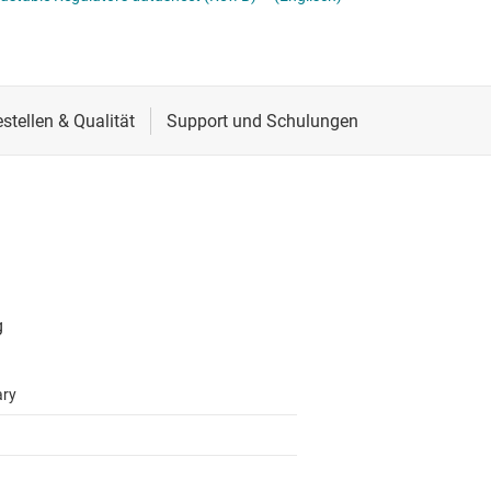
Stromversorgung von DDR-Speicher
Schnittstelle
Mehrkanal
lter
Sensoren
MOSFETs
Taktgeber & Timing
Verstärker
ary