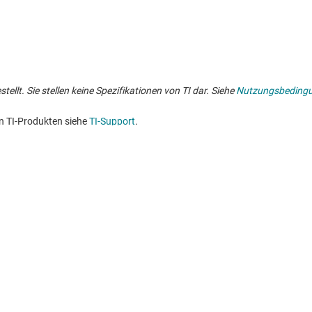
lt. Sie stellen keine Spezifikationen von TI dar. Siehe
Nutzungsbeding
n TI-Produkten siehe
TI-Support
. ​​​​​​​​​​​​​​
Kaufen
Mit uns in V
API-Suiten von TI