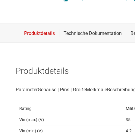
Drahtlose Konnektivität
ICs zur 
Energiemanagement
Lastscha
HF & Mikrowellen
Isolierung
Produktdetails
Rating
Milit
Vin (max) (V)
35
Vin (min) (V)
4.2