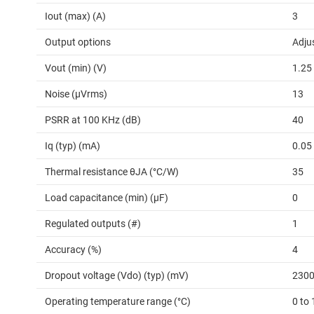
Iout (max) (A)
3
Output options
Adju
Vout (min) (V)
1.25
Noise (µVrms)
13
PSRR at 100 KHz (dB)
40
Iq (typ) (mA)
0.05
Thermal resistance θJA (°C/W)
35
Load capacitance (min) (µF)
0
Regulated outputs (#)
1
Accuracy (%)
4
Dropout voltage (Vdo) (typ) (mV)
230
Operating temperature range (°C)
0 to