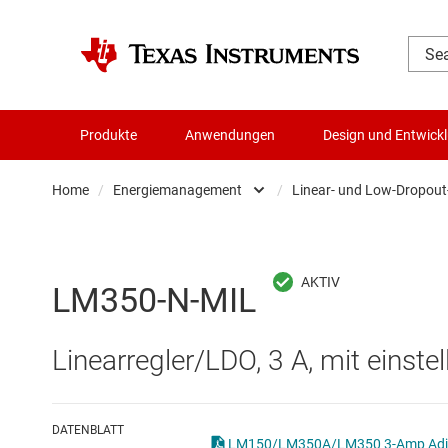
Produkte
Anwendungen
Design und Entwick
Home
/
Energiemanagement
/
Linear- und Low-Dropout
Audio, Haptik und Piezo
AC/DC-Sc
Batteriemanagement-ICs
DC/DC-Sc
LM350-N-MIL
Datenwandler
DC/DC-S
Linearregler/LDO, 3 A, mit einst
Die- & Wafer-Services
Gate-Trei
DLP-Produkte
Highside-
DATENBLATT
LM150/LM350A/LM350 3-Amp Adjust