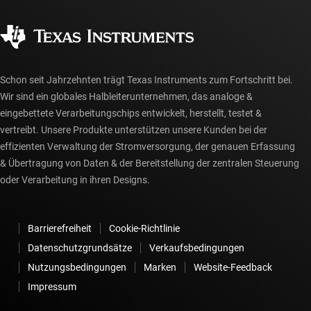
Qualität & Zuverlässigkeit
Gesellschaftliches Engagement
Autorisierte Händler
myTI-Konto FAQs
Schon seit Jahrzehnten trägt Texas Instruments zum Fortschritt bei.
Wir sind ein globales Halbleiterunternehmen, das analoge &
eingebettete Verarbeitungschips entwickelt, herstellt, testet &
vertreibt. Unsere Produkte unterstützen unsere Kunden bei der
effizienten Verwaltung der Stromversorgung, der genauen Erfassung
& Übertragung von Daten & der Bereitstellung der zentralen Steuerung
oder Verarbeitung in ihren Designs.
Barrierefreiheit
Cookie-Richtlinie
Datenschutzgrundsätze
Verkaufsbedingungen
Nutzungsbedingungen
Marken
Website-Feedback
Impressum