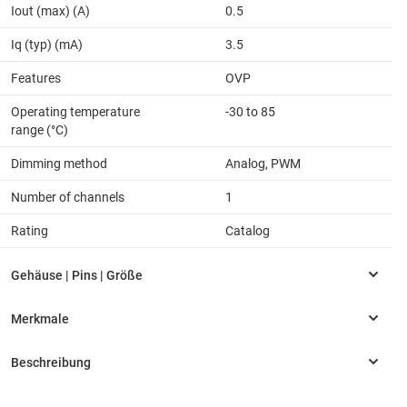
Iout (max) (A)
0.5
Iq (typ) (mA)
3.5
Features
OVP
Operating temperature
-30 to 85
range (°C)
Dimming method
Analog, PWM
Number of channels
1
Rating
Catalog