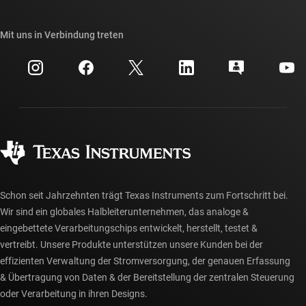
TI E2E™-Design-Support-Foren
Unsere Geschichten | Hinter dem Chip
API-Suiten von TI
Querverweis-Suche
Mit uns in Verbindung treten
Veranstaltungen
myTI-Firmenkonto
Kundensupportzentrum
Investorenbeziehungen
Versand, Zahlung und Steuern
Gehäuse
Fertigung
Häufig gestellte Fragen zu Bestellungen
Qualität & Zuverlässigkeit
Gesellschaftliches Engagement
Autorisierte Händler
myTI-Konto FAQs
Schon seit Jahrzehnten trägt Texas Instruments zum Fortschritt bei.
Wir sind ein globales Halbleiterunternehmen, das analoge &
eingebettete Verarbeitungschips entwickelt, herstellt, testet &
vertreibt. Unsere Produkte unterstützen unsere Kunden bei der
effizienten Verwaltung der Stromversorgung, der genauen Erfassung
& Übertragung von Daten & der Bereitstellung der zentralen Steuerung
oder Verarbeitung in ihren Designs.