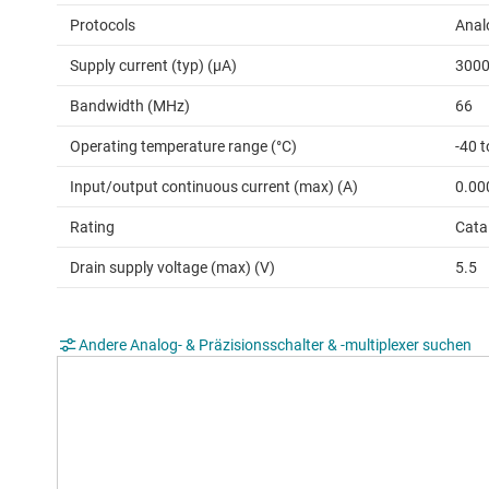
Protocols
Anal
Supply current (typ) (µA)
300
Bandwidth (MHz)
66
Operating temperature range (°C)
-40 t
Input/output continuous current (max) (A)
0.00
Rating
Cata
Drain supply voltage (max) (V)
5.5
Andere Analog- & Präzisionsschalter & -multiplexer suchen