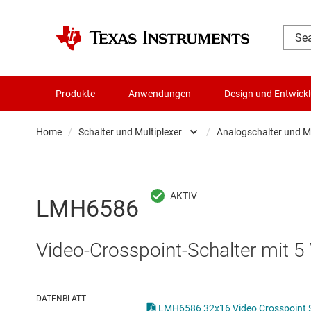
Produkte
Anwendungen
Design und Entwick
Home
/
Schalter und Multiplexer
/
Analogschalter und Mu
Audio, Haptik und Piezo
Analo
Batteriemanagement-ICs
Digita
LMH6586
Datenwandler
Digita
Video-Crosspoint-Schalter mit 
Die- & Wafer-Services
Other
DLP-Produkte
DATENBLATT
LMH6586 32x16 Video Crosspoint S