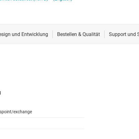
Schnittstelle
Sensoren
Taktgeber & Timing
Verstärker
spoint/exchange