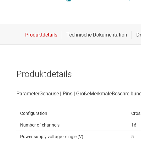
Drahtlose Konnektivität
Energiemanagement
HF & Mikrowellen
Isolierung
Produktdetails
Configuration
Cros
Number of channels
16
Power supply voltage - single (V)
5