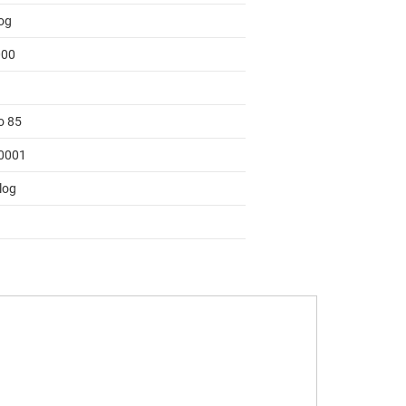
og
000
o 85
0001
log