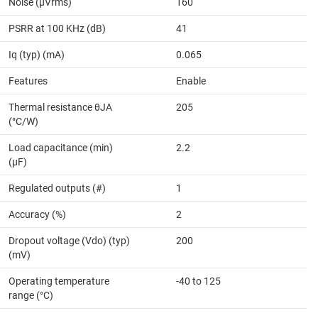
Noise (µVrms)
160
PSRR at 100 KHz (dB)
41
Iq (typ) (mA)
0.065
Features
Enable
Thermal resistance θJA
205
(°C/W)
Load capacitance (min)
2.2
(µF)
Regulated outputs (#)
1
Accuracy (%)
2
Dropout voltage (Vdo) (typ)
200
(mV)
Operating temperature
-40 to 125
range (°C)