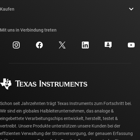
Kontakt
Newsroom
Kaufen
TI E2E™-Design-Support-Foren
Unsere Geschichten | Hinter dem Chip
API-Suiten von TI
Querverweis-Suche
Mit uns in Verbindung treten
Veranstaltungen
myTI-Firmenkonto
Kundensupportzentrum
Investorenbeziehungen
Versand, Zahlung und Steuern
Gehäuse
Fertigung
Häufig gestellte Fragen zu Bestellungen
Qualität & Zuverlässigkeit
Gesellschaftliches Engagement
Autorisierte Händler
myTI-Konto FAQs
Schon seit Jahrzehnten trägt Texas Instruments zum Fortschritt bei.
Wir sind ein globales Halbleiterunternehmen, das analoge &
eingebettete Verarbeitungschips entwickelt, herstellt, testet &
vertreibt. Unsere Produkte unterstützen unsere Kunden bei der
effizienten Verwaltung der Stromversorgung, der genauen Erfassung