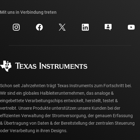
Unsere Geschichten | Hinter dem Chip
API-Suiten von TI
Querverweis-Suche
Mit uns in Verbindung treten
Veranstaltungen
myTI-Firmenkonto
Kundensupportzentrum
Investorenbeziehungen
Versand, Zahlung und Steuern
Gehäuse
Fertigung
Häufig gestellte Fragen zu Bestellungen
Qualität & Zuverlässigkeit
Gesellschaftliches Engagement
Autorisierte Händler
myTI-Konto FAQs
Schon seit Jahrzehnten trägt Texas Instruments zum Fortschritt bei.
Wir sind ein globales Halbleiterunternehmen, das analoge &
eingebettete Verarbeitungschips entwickelt, herstellt, testet &
vertreibt. Unsere Produkte unterstützen unsere Kunden bei der
effizienten Verwaltung der Stromversorgung, der genauen Erfassung
& Übertragung von Daten & der Bereitstellung der zentralen Steuerung
oder Verarbeitung in ihren Designs.