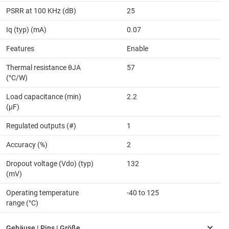
PSRR at 100 KHz (dB)
25
Iq (typ) (mA)
0.07
Features
Enable
Thermal resistance θJA
57
(°C/W)
Load capacitance (min)
2.2
(µF)
Regulated outputs (#)
1
Accuracy (%)
2
Dropout voltage (Vdo) (typ)
132
(mV)
Operating temperature
-40 to 125
range (°C)