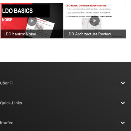
Über TI
Über TI – Überblick
Quick-Links
Stellenangebote
Kontakt
Newsroom
Kaufen
TI E2E™-Design-Support-Foren