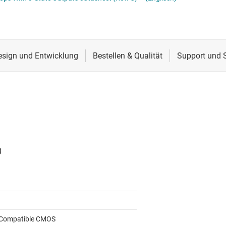
Spannungsumsetzer & Pegelverschieber
Schnittstelle
Schieberegister
Speziallogik-ICs
Sensoren
Zähler
Taktgeber & Timing
Verstärker
Compatible CMOS