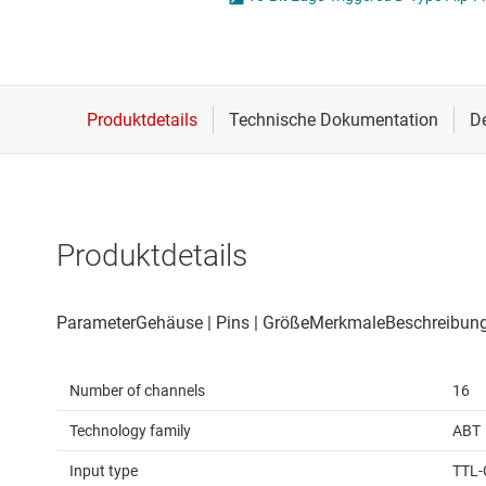
Drahtlose Konnektivität
Energiemanagement
HF & Mikrowellen
Isolierung
Produktdetails
Number of channels
16
Technology family
ABT
Input type
TTL-