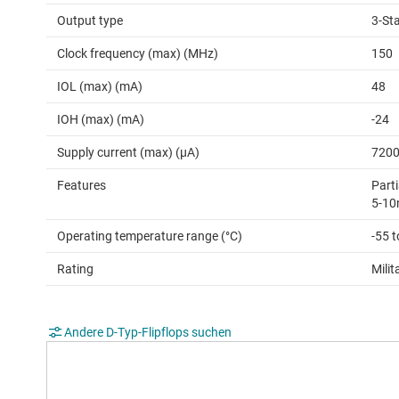
Output type
3-St
Clock frequency (max) (MHz)
150
IOL (max) (mA)
48
IOH (max) (mA)
-24
Supply current (max) (µA)
720
Features
Parti
5-10
Operating temperature range (°C)
-55 
Rating
Milit
Andere D-Typ-Flipflops suchen