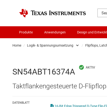
Produkte
Anwendungen
Design und Entwick
Home
/
Logik- & Spannungsumsetzung
/
Flipflops, Latc
Audio, Haptik und Piezo
Batteriemanagement-ICs
SN54ABT16374A
Datenwandler
Taktflankengesteuerte D-Flipflop
Die- & Wafer-Services
DLP-Produkte
DATENBLATT
16-Bit Edge-Triggered D-Type Flip-F