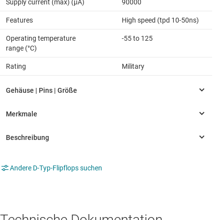
Supply current (max) (µA)
90000
Features
High speed (tpd 10-50ns)
Operating temperature
-55 to 125
range (°C)
Rating
Military
Andere D-Typ-Flipflops suchen
Technische Dokumentation