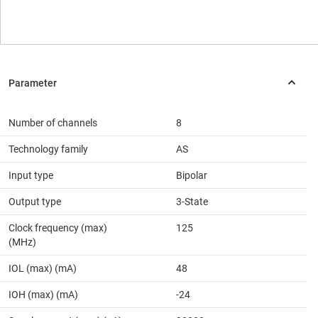
Number of channels
8
Technology family
AS
Input type
Bipolar
Output type
3-State
Clock frequency (max)
125
(MHz)
IOL (max) (mA)
48
IOH (max) (mA)
-24