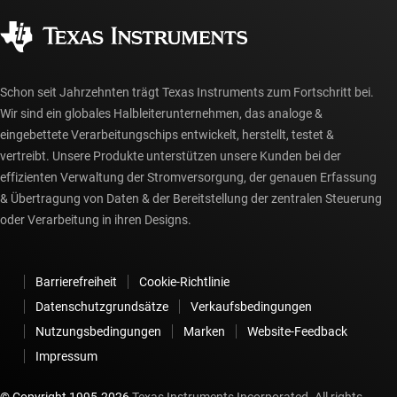
Qualität & Zuverlässigkeit
Gesellschaftliches Engagement
Autorisierte Händler
myTI-Konto FAQs
Schon seit Jahrzehnten trägt Texas Instruments zum Fortschritt bei.
Wir sind ein globales Halbleiterunternehmen, das analoge &
eingebettete Verarbeitungschips entwickelt, herstellt, testet &
vertreibt. Unsere Produkte unterstützen unsere Kunden bei der
effizienten Verwaltung der Stromversorgung, der genauen Erfassung
& Übertragung von Daten & der Bereitstellung der zentralen Steuerung
oder Verarbeitung in ihren Designs.
Barrierefreiheit
Cookie-Richtlinie
Datenschutzgrundsätze
Verkaufsbedingungen
Nutzungsbedingungen
Marken
Website-Feedback
Impressum
© Copyright 1995-
2026
Texas Instruments Incorporated. All rights