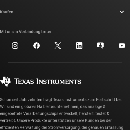
Kontakt
Newsroom
Kaufen
TI E2E™-Design-Support-Foren
Unsere Geschichten | Hinter dem Chip
API-Suiten von TI
Querverweis-Suche
Mit uns in Verbindung treten
Veranstaltungen
myTI-Firmenkonto
Kundensupportzentrum
Investorenbeziehungen
Versand, Zahlung und Steuern
Gehäuse
Fertigung
Häufig gestellte Fragen zu Bestellungen
Qualität & Zuverlässigkeit
Gesellschaftliches Engagement
Autorisierte Händler
myTI-Konto FAQs
Schon seit Jahrzehnten trägt Texas Instruments zum Fortschritt bei.
Wir sind ein globales Halbleiterunternehmen, das analoge &
eingebettete Verarbeitungschips entwickelt, herstellt, testet &
vertreibt. Unsere Produkte unterstützen unsere Kunden bei der
effizienten Verwaltung der Stromversorgung, der genauen Erfassung