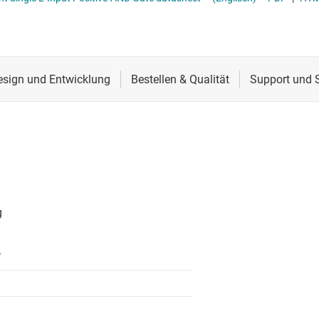
Spannungsumsetzer & Pegelverschieber
Schnittstelle
Spannungsumsetzungsgatter
Speziallogik-ICs
Sensoren
XNOR-Gatter (Exklusives NOR)
Taktgeber & Timing
XOR-Gatter (Exklusives OR)
Verstärker
T