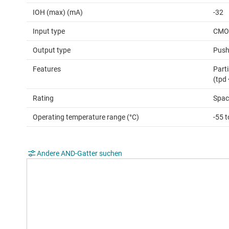
IOH (max) (mA)
-32
Input type
CMO
Output type
Push
Features
Parti
(tpd 
Rating
Spac
Operating temperature range (°C)
-55 
Andere AND-Gatter suchen