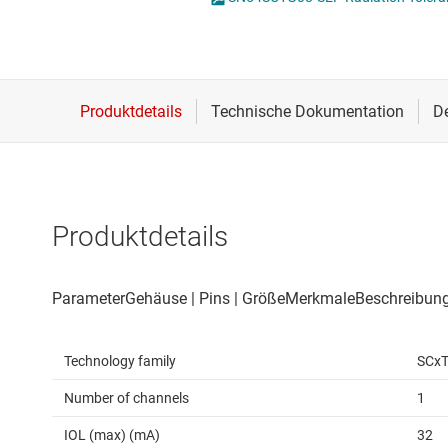
Drahtlose Konnektivität
Energiemanagement
HF & Mikrowellen
Isolierung
Produktdetails
Technology family
SCx
Number of channels
1
IOL (max) (mA)
32