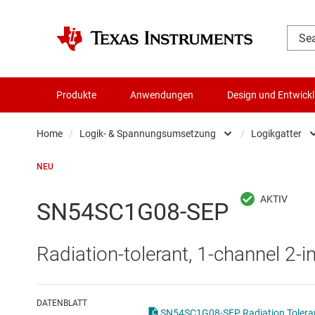
Produkte
Anwendungen
Design und Entwick
Home
/
Logik- & Spannungsumsetzung
/
Logikgatter
Audio, Haptik und Piezo
NEU
Batteriemanagement-ICs
SN54SC1G08-SEP
Datenwandler
Radiation-tolerant, 1-channel 2-
Die- & Wafer-Services
DLP-Produkte
DATENBLATT
SN54SC1G08-SEP Radia