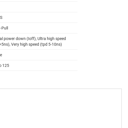
S
-Pull
al power down (Ioff), Ultra high speed
<5ns), Very high speed (tpd 5-10ns)
e
to 125