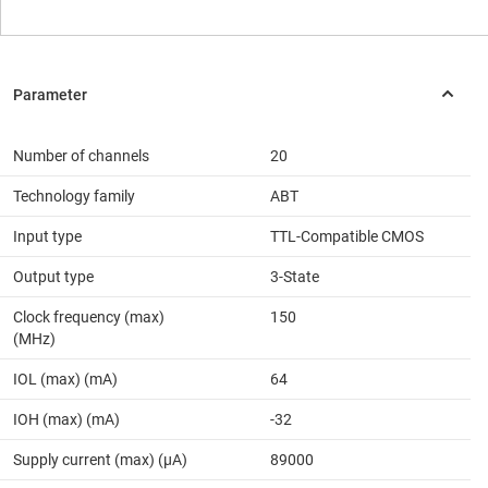
Number of channels
20
Technology family
ABT
Input type
TTL-Compatible CMOS
Output type
3-State
Clock frequency (max)
150
(MHz)
IOL (max) (mA)
64
IOH (max) (mA)
-32
Supply current (max) (µA)
89000