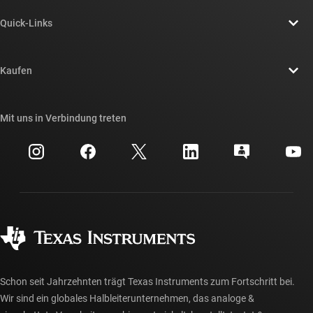
Über TI – Überblick
Quick-Links
Stellenangebote
Kontakt
Newsroom
Kaufen
TI E2E™-Design-Support-Foren
Unsere Geschichten | Hinter dem Chip
API-Suiten von TI
Querverweis-Suche
Mit uns in Verbindung treten
Veranstaltungen
myTI-Firmenkonto
Kundensupportzentrum
Investorenbeziehungen
Versand, Zahlung und Steuern
Gehäuse
Fertigung
Häufig gestellte Fragen zu Bestellungen
Qualität & Zuverlässigkeit
Gesellschaftliches Engagement
Autorisierte Händler
myTI-Konto FAQs
Schon seit Jahrzehnten trägt Texas Instruments zum Fortschritt bei.
Wir sind ein globales Halbleiterunternehmen, das analoge &