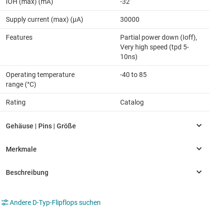
IOH (max) (mA)
-32
Supply current (max) (µA)
30000
Features
Partial power down (Ioff),
Very high speed (tpd 5-
10ns)
Operating temperature
-40 to 85
range (°C)
Rating
Catalog
Andere D-Typ-Flipflops suchen