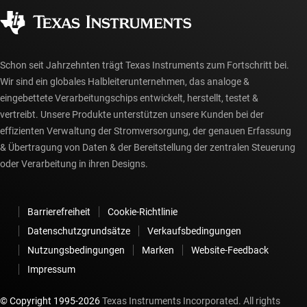
Gesellschaftliches Engagement
Autorisierte Händler
myTI-Konto FAQs
Schon seit Jahrzehnten trägt Texas Instruments zum Fortschritt bei.
Wir sind ein globales Halbleiterunternehmen, das analoge &
eingebettete Verarbeitungschips entwickelt, herstellt, testet &
vertreibt. Unsere Produkte unterstützen unsere Kunden bei der
effizienten Verwaltung der Stromversorgung, der genauen Erfassung
& Übertragung von Daten & der Bereitstellung der zentralen Steuerung
oder Verarbeitung in ihren Designs.
Barrierefreiheit
Cookie-Richtlinie
Datenschutzgrundsätze
Verkaufsbedingungen
Nutzungsbedingungen
Marken
Website-Feedback
Impressum
© Copyright 1995-
2026
Texas Instruments Incorporated. All rights