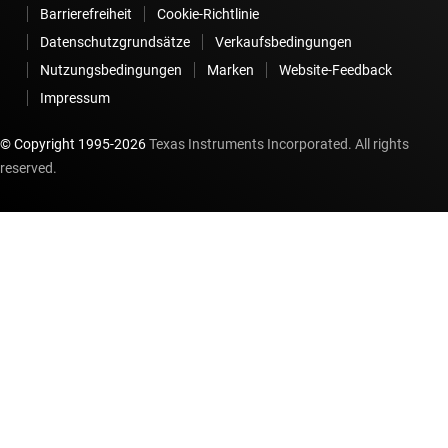
Barrierefreiheit
Cookie-Richtlinie
SN74HCS10
Datenschutzgrundsätze
Verkaufsbedingungen
Dreifach-NAND-Gatter mit 3 Eingängen und Schmitt-
Nutzungsbedingungen
Marken
Website-Feedback
Trigger-Eingängen
Impressum
Voltage range 2V to 6V, average propagation delay 20ns,
average drive strength 8mA
© Copyright 1995-
2026
Texas Instruments Incorporated. All rights
reserved.
SN74HC132-Q1
NAND-Gatter, Schmitt-Trigger-Eingänge, 4 Kanal, 4
Eingänge, 2 V bis 6 V, 5,2 mA-Treiberstärke, Auto.
Voltage range 2V to 6V, average propagation delay 20ns,
average drive strength 8mA
CD74HC08-Q1
AND-Gatter, 4 Kanäle 2 Eingänge, 2 V bis 6 V, 5,2 mA-
Treiberstärke
Voltage range 2V to 6V, average propagation delay 20ns,
average drive strength 8mA