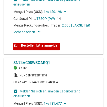
average drive strength 8mA
CD74HC125-Q1
4-Kanal-Puffer, 2 bis 6 V, mit Tri-State-Ausgängen für die
Automobilindustrie
Voltage range 2V to 6V, average propagation delay 20ns,
average drive strength 8mA
SN74HCS03-Q1
Schmitt-Trigger-Eingänge für den Automobilbereich,
vierfach positive-NAND-Gatter mit 2 Eingängen<
Voltage range 2V to 6V, average propagation delay 20ns,
average drive strength 8mA
SN74HCS4075-Q1
Highspeed-OR-Gatter (12 ns) mit Schmitt-Trigger-
Eingängen, 3 Kanäle, 3 Eingänge, 2 V bis 6 V (Automo
Voltage range 2V to 6V, average propagation delay 20ns,