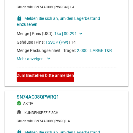
average drive strength 8mA
SN74HCS11-Q1
Highspeed-UND-Gatter (12 ns) mit Schmitt-Trigger-
Eingängen, 3 Kanäle, 3 Eingänge, 2 V bis 6 V (Autom
Voltage range 2V to 6V, average propagation delay 20ns,
average drive strength 8mA
SN74HCS7266-Q1
4-Kanal-XNOR-Gatter mit 2 Eingängen, 2 V bis 6 V und
geringem Stromverbrauch (exklusive NOR) mit Sch
Voltage range 2V to 6V, average propagation delay 20ns,
average drive strength 8mA
SN74HCS126-Q1
Vierfach-Buspuffer-Gatter mit Schmitt-Trigger-Eingängen
und Tri-State-Ausgängen, für die Automobilin
Voltage range 2V to 6V, average propagation delay 20ns,