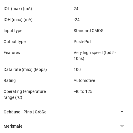
IOL (max) (mA)
24
IOH (max) (mA)
-24
Input type
Standard CMOS
Output type
Push-Pull
Features
Very high speed (tpd 5-
10ns)
Data rate (max) (Mbps)
100
Rating
Automotive
Operating temperature
-40 to 125
range (°C)