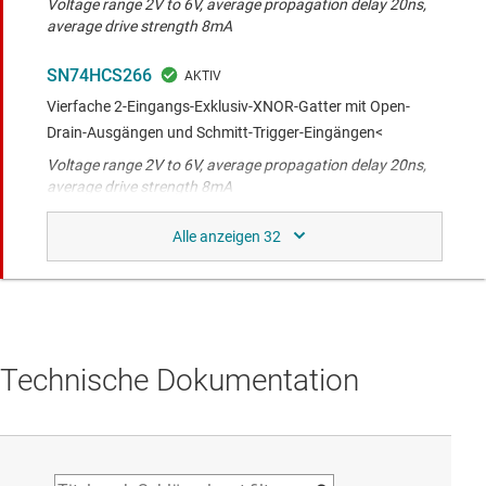
Voltage range 2V to 6V, average propagation delay 20ns,
average drive strength 8mA
SN74HCS266
Vierfache 2-Eingangs-Exklusiv-XNOR-Gatter mit Open-
Drain-Ausgängen und Schmitt-Trigger-Eingängen<
Voltage range 2V to 6V, average propagation delay 20ns,
average drive strength 8mA
SN74HCS7002-Q1
4-K.-NOR-Gatter, 2 Eingänge, 2 V bis 6 V, geringe
Leistungsaufnahme, mit Schmitt-Trigger-Eingängen,
Voltage range 2V to 6V, average propagation delay 20ns,
average drive strength 8mA
Technische Dokumentation
SN74HCS7002
Vierfach-NOR-Gatter, 2 Eingänge, mit Schmitt-Trigger-
Eingängen
Voltage range 2V to 6V, average propagation delay 20ns,