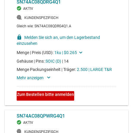
average drive strength 8mA
SN74HCS266-Q1
Vierfache 2-Eingangs-Exklusiv-XNOR-Gatter mit Open-
Drain-Ausgängen und Schmitt-Trigger-Eingänge f
Voltage range 2V to 6V, average propagation delay 20ns,
average drive strength 8mA
SN74HCS27-Q1
3-Kanal-NOR-Gate mit 3 Eingängen, 2 bis 6 V, geringer
Leistungsaufnahme, mit Schmitt-Trigger-Eingäng
Voltage range 2V to 6V, average propagation delay 20ns,
average drive strength 8mA
SN74HCS4075
Highspeed-OR-Gatter (12 ns) mit Schmitt-Trigger-
Eingängen, 3 Kanäle, 3 Eingänge, 2 V bis 6 V
Voltage range 2V to 6V, average propagation delay 20ns,