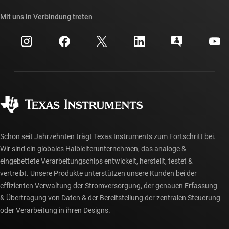
Unsere Geschichten | Hinter dem Chip
API-Suiten von TI
Querverweis-Suche
Mit uns in Verbindung treten
Veranstaltungen
myTI-Firmenkonto
Kundensupportzentrum
Investorenbeziehungen
Versand, Zahlung und Steuern
Gehäuse
Fertigung
Häufig gestellte Fragen zu Bestellungen
Qualität & Zuverlässigkeit
Gesellschaftliches Engagement
Autorisierte Händler
myTI-Konto FAQs
Schon seit Jahrzehnten trägt Texas Instruments zum Fortschritt bei.
Wir sind ein globales Halbleiterunternehmen, das analoge &
eingebettete Verarbeitungschips entwickelt, herstellt, testet &
vertreibt. Unsere Produkte unterstützen unsere Kunden bei der
effizienten Verwaltung der Stromversorgung, der genauen Erfassung
& Übertragung von Daten & der Bereitstellung der zentralen Steuerung
oder Verarbeitung in ihren Designs.