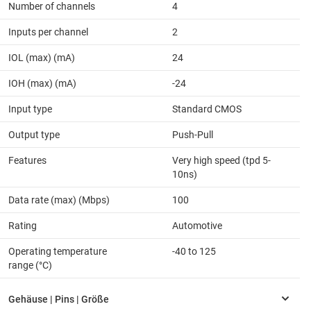
Number of channels
4
Inputs per channel
2
IOL (max) (mA)
24
IOH (max) (mA)
-24
Input type
Standard CMOS
Output type
Push-Pull
Features
Very high speed (tpd 5-
10ns)
Data rate (max) (Mbps)
100
Rating
Automotive
Operating temperature
-40 to 125
range (°C)