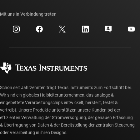
Unsere Geschichten | Hinter dem Chip
API-Suiten von TI
Querverweis-Suche
Mit uns in Verbindung treten
Veranstaltungen
myTI-Firmenkonto
Kundensupportzentrum
Investorenbeziehungen
Versand, Zahlung und Steuern
Gehäuse
Fertigung
Häufig gestellte Fragen zu Bestellungen
Qualität & Zuverlässigkeit
Gesellschaftliches Engagement
Autorisierte Händler
myTI-Konto FAQs
Schon seit Jahrzehnten trägt Texas Instruments zum Fortschritt bei.
Wir sind ein globales Halbleiterunternehmen, das analoge &
eingebettete Verarbeitungschips entwickelt, herstellt, testet &
vertreibt. Unsere Produkte unterstützen unsere Kunden bei der
effizienten Verwaltung der Stromversorgung, der genauen Erfassung
& Übertragung von Daten & der Bereitstellung der zentralen Steuerung
oder Verarbeitung in ihren Designs.