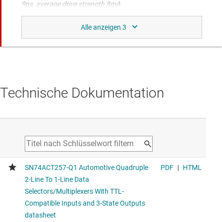
9ns, average drive strength 8mA
SN74AHCT257-Q1
Vierfach-Datenselektoren/Multiplexer, 2 Leitungen auf 1
Leitung, für die Automobilindustrie mit TTL-
Voltage range 4.5V to 5.5V, average propagation delay
9ns, average drive strength 8mA
Technische Dokumentation