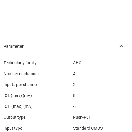
Technology family
AHC
Number of channels
4
Inputs per channel
2
IOL (max) (mA)
8
IOH (max) (mA)
-8
Output type
Push-Pull
Input type
Standard CMOS