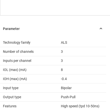
Technology family
ALS
Number of channels
3
Inputs per channel
3
IOL (max) (mA)
8
IOH (max) (mA)
-0.4
Input type
Bipolar
Output type
Push-Pull
Features
High speed (tpd 10-50ns)