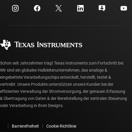
myTI-Firmenkonto
Kundensupportzentrum
Investorenbeziehungen
Versand, Zahlung und Steuern
Gehäuse
Fertigung
Häufig gestellte Fragen zu Bestellungen
Qualität & Zuverlässigkeit
Gesellschaftliches Engagement
Autorisierte Händler
myTI-Konto FAQs
Schon seit Jahrzehnten trägt Texas Instruments zum Fortschritt bei.
Wir sind ein globales Halbleiterunternehmen, das analoge &
eingebettete Verarbeitungschips entwickelt, herstellt, testet &
vertreibt. Unsere Produkte unterstützen unsere Kunden bei der
effizienten Verwaltung der Stromversorgung, der genauen Erfassung
& Übertragung von Daten & der Bereitstellung der zentralen Steuerung
oder Verarbeitung in ihren Designs.
Barrierefreiheit
Cookie-Richtlinie