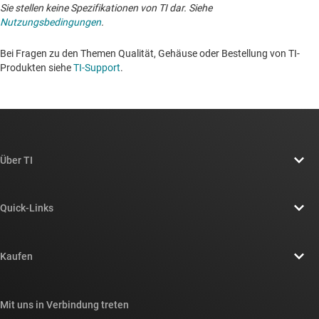
Sie stellen keine Spezifikationen von TI dar. Siehe
Nutzungsbedingungen
.
Bei Fragen zu den Themen Qualität, Gehäuse oder Bestellung von TI-
Produkten siehe
TI-Support
. ​​​​​​​​​​​​​​
Über TI
Über TI – Überblick
Quick-Links
Stellenangebote
Kontakt
Newsroom
Kaufen
TI E2E™-Design-Support-Foren
Unsere Geschichten | Hinter dem Chip
API-Suiten von TI
Querverweis-Suche
Mit uns in Verbindung treten
Veranstaltungen