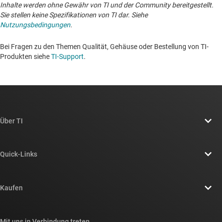
Inhalte werden ohne Gewähr von TI und der Community bereitgestellt.
Sie stellen keine Spezifikationen von TI dar. Siehe
Nutzungsbedingungen
.
Bei Fragen zu den Themen Qualität, Gehäuse oder Bestellung von TI-
Produkten siehe
TI-Support
. ​​​​​​​​​​​​​​
Über TI
Über TI – Überblick
Quick-Links
Stellenangebote
Kontakt
Newsroom
Kaufen
TI E2E™-Design-Support-Foren
Unsere Geschichten | Hinter dem Chip
API-Suiten von TI
Querverweis-Suche
Mit uns in Verbindung treten