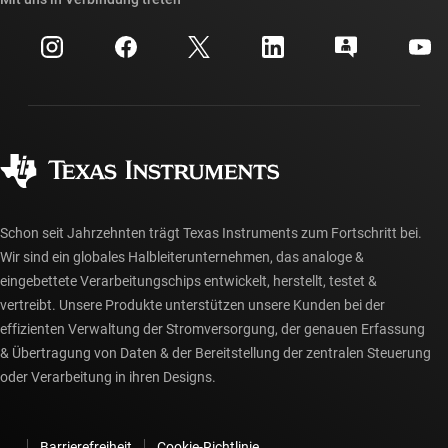
Veranstaltungen
myTI-Firmenkonto
Kundensupportzentrum
Investorenbeziehungen
Versand, Zahlung und Steuern
Gehäuse
Fertigung
Häufig gestellte Fragen zu Bestellungen
Qualität & Zuverlässigkeit
Gesellschaftliches Engagement
Autorisierte Händler
myTI-Konto FAQs
Schon seit Jahrzehnten trägt Texas Instruments zum Fortschritt bei.
Wir sind ein globales Halbleiterunternehmen, das analoge &
eingebettete Verarbeitungschips entwickelt, herstellt, testet &
vertreibt. Unsere Produkte unterstützen unsere Kunden bei der
effizienten Verwaltung der Stromversorgung, der genauen Erfassung
& Übertragung von Daten & der Bereitstellung der zentralen Steuerung
oder Verarbeitung in ihren Designs.
Barrierefreiheit
Cookie-Richtlinie