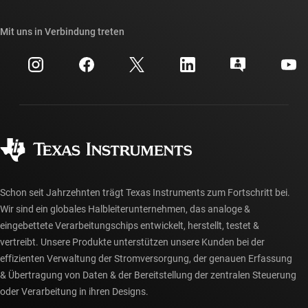
TI E2E™-Design-Support-Foren
Unsere Geschichten | Hinter dem Chip
API-Suiten von TI
Querverweis-Suche
Mit uns in Verbindung treten
Veranstaltungen
myTI-Firmenkonto
Kundensupportzentrum
Investorenbeziehungen
Versand, Zahlung und Steuern
Gehäuse
Fertigung
Häufig gestellte Fragen zu Bestellungen
Qualität & Zuverlässigkeit
Gesellschaftliches Engagement
Autorisierte Händler
myTI-Konto FAQs
Schon seit Jahrzehnten trägt Texas Instruments zum Fortschritt bei.
Wir sind ein globales Halbleiterunternehmen, das analoge &
eingebettete Verarbeitungschips entwickelt, herstellt, testet &
vertreibt. Unsere Produkte unterstützen unsere Kunden bei der
effizienten Verwaltung der Stromversorgung, der genauen Erfassung
& Übertragung von Daten & der Bereitstellung der zentralen Steuerung
oder Verarbeitung in ihren Designs.