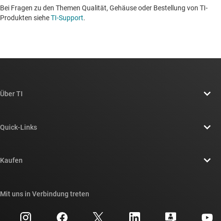
Bei Fragen zu den Themen Qualität, Gehäuse oder Bestellung von TI-
Produkten siehe
TI-Support
. ​​​​​​​​​​​​​​
Über TI
Über TI – Überblick
Quick-Links
Stellenangebote
Kontakt
Newsroom
Kaufen
TI E2E™-Design-Support-Foren
Unsere Geschichten | Hinter dem Chip
API-Suiten von TI
Querverweis-Suche
Mit uns in Verbindung treten
Veranstaltungen
myTI-Firmenkonto
Kundensupportzentrum