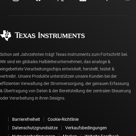
Investorenbeziehungen
Versand, Zahlung und Steuern
Gehäuse
Fertigung
Häufig gestellte Fragen zu Bestellungen
Qualität & Zuverlässigkeit
Gesellschaftliches Engagement
Autorisierte Händler
myTI-Konto FAQs
Schon seit Jahrzehnten trägt Texas Instruments zum Fortschritt bei.
Wir sind ein globales Halbleiterunternehmen, das analoge &
eingebettete Verarbeitungschips entwickelt, herstellt, testet &
vertreibt. Unsere Produkte unterstützen unsere Kunden bei der
effizienten Verwaltung der Stromversorgung, der genauen Erfassung
& Übertragung von Daten & der Bereitstellung der zentralen Steuerung
oder Verarbeitung in ihren Designs.
Barrierefreiheit
Cookie-Richtlinie
Datenschutzgrundsätze
Verkaufsbedingungen