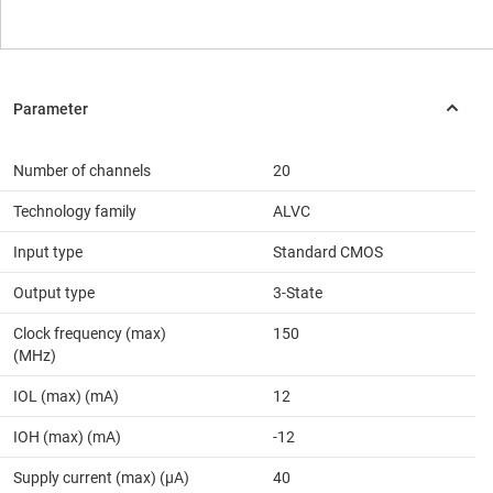
Number of channels
20
Technology family
ALVC
Input type
Standard CMOS
Output type
3-State
Clock frequency (max)
150
(MHz)
IOL (max) (mA)
12
IOH (max) (mA)
-12
Supply current (max) (µA)
40