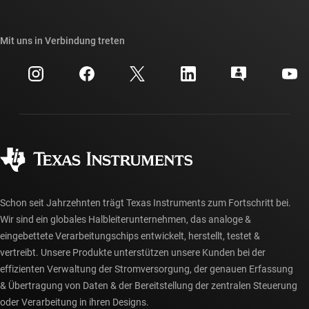
TI E2E™-Design-Support-Foren
Unsere Geschichten | Hinter dem Chip
API-Suiten von TI
Querverweis-Suche
Mit uns in Verbindung treten
Veranstaltungen
myTI-Firmenkonto
Kundensupportzentrum
Investorenbeziehungen
Versand, Zahlung und Steuern
Gehäuse
Fertigung
Häufig gestellte Fragen zu Bestellungen
Qualität & Zuverlässigkeit
Gesellschaftliches Engagement
Autorisierte Händler
myTI-Konto FAQs
Schon seit Jahrzehnten trägt Texas Instruments zum Fortschritt bei.
Wir sind ein globales Halbleiterunternehmen, das analoge &
eingebettete Verarbeitungschips entwickelt, herstellt, testet &
vertreibt. Unsere Produkte unterstützen unsere Kunden bei der
effizienten Verwaltung der Stromversorgung, der genauen Erfassung
& Übertragung von Daten & der Bereitstellung der zentralen Steuerung
oder Verarbeitung in ihren Designs.