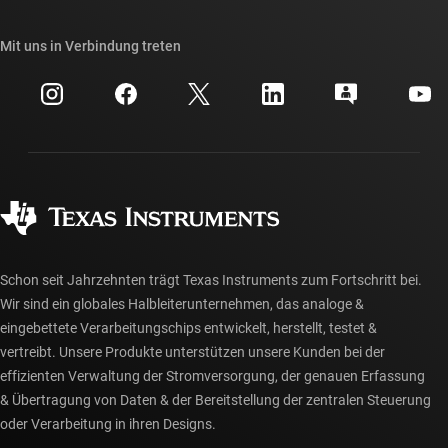
TI E2E™-Design-Support-Foren
Unsere Geschichten | Hinter dem Chip
API-Suiten von TI
Querverweis-Suche
Mit uns in Verbindung treten
Veranstaltungen
myTI-Firmenkonto
Kundensupportzentrum
Investorenbeziehungen
Versand, Zahlung und Steuern
Gehäuse
Fertigung
Häufig gestellte Fragen zu Bestellungen
Qualität & Zuverlässigkeit
Gesellschaftliches Engagement
Autorisierte Händler
myTI-Konto FAQs
Schon seit Jahrzehnten trägt Texas Instruments zum Fortschritt bei.
Wir sind ein globales Halbleiterunternehmen, das analoge &
eingebettete Verarbeitungschips entwickelt, herstellt, testet &
vertreibt. Unsere Produkte unterstützen unsere Kunden bei der
effizienten Verwaltung der Stromversorgung, der genauen Erfassung
& Übertragung von Daten & der Bereitstellung der zentralen Steuerung
oder Verarbeitung in ihren Designs.