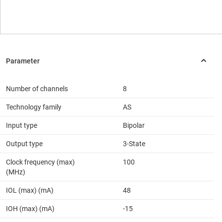
Number of channels
8
Technology family
AS
Input type
Bipolar
Output type
3-State
Clock frequency (max)
100
(MHz)
IOL (max) (mA)
48
IOH (max) (mA)
-15