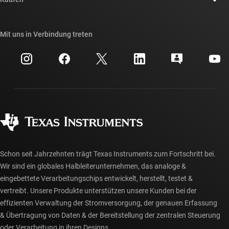
TI E2E™-Design-Support-Foren
Unsere Geschichten | Hinter dem Chip
API-Suiten von TI
Querverweis-Suche
Mit uns in Verbindung treten
Veranstaltungen
myTI-Firmenkonto
Kundensupportzentrum
Investorenbeziehungen
Versand, Zahlung und Steuern
Gehäuse
Fertigung
Häufig gestellte Fragen zu Bestellungen
Qualität & Zuverlässigkeit
Gesellschaftliches Engagement
Autorisierte Händler
myTI-Konto FAQs
Schon seit Jahrzehnten trägt Texas Instruments zum Fortschritt bei.
Wir sind ein globales Halbleiterunternehmen, das analoge &
eingebettete Verarbeitungschips entwickelt, herstellt, testet &
vertreibt. Unsere Produkte unterstützen unsere Kunden bei der
effizienten Verwaltung der Stromversorgung, der genauen Erfassung
& Übertragung von Daten & der Bereitstellung der zentralen Steuerung
oder Verarbeitung in ihren Designs.