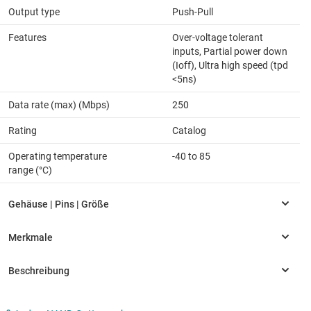
Output type
Push-Pull
Features
Over-voltage tolerant
inputs, Partial power down
(Ioff), Ultra high speed (tpd
<5ns)
Data rate (max) (Mbps)
250
Rating
Catalog
Operating temperature
-40 to 85
range (°C)