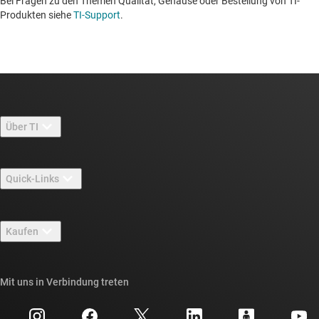
Bei Fragen zu den Themen Qualität, Gehäuse oder Bestellung von TI-
Produkten siehe
TI-Support
. ​​​​​​​​​​​​​​
Über TI
Über TI – Überblick
Quick-Links
Stellenangebote
Kontakt
Newsroom
Kaufen
TI E2E™-Design-Support-Foren
Unsere Geschichten | Hinter dem Chip
API-Suiten von TI
Querverweis-Suche
Mit uns in Verbindung treten
Veranstaltungen
myTI-Firmenkonto
Kundensupportzentrum
Investorenbeziehungen