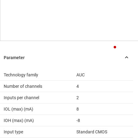
Technology family
AUC
Number of channels
4
Inputs per channel
2
IOL (max) (mA)
8
IOH (max) (mA)
-8
Input type
Standard CMOS