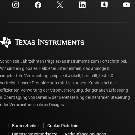
Kundensupportzentrum
Investorenbeziehungen
Versand, Zahlung und Steuern
Gehäuse
Fertigung
Häufig gestellte Fragen zu Bestellungen
Qualität & Zuverlässigkeit
Gesellschaftliches Engagement
Autorisierte Händler
myTI-Konto FAQs
Schon seit Jahrzehnten trägt Texas Instruments zum Fortschritt bei.
Wir sind ein globales Halbleiterunternehmen, das analoge &
eingebettete Verarbeitungschips entwickelt, herstellt, testet &
vertreibt. Unsere Produkte unterstützen unsere Kunden bei der
effizienten Verwaltung der Stromversorgung, der genauen Erfassung
& Übertragung von Daten & der Bereitstellung der zentralen Steuerung
oder Verarbeitung in ihren Designs.
Barrierefreiheit
Cookie-Richtlinie
Datenschutzgrundsätze
Verkaufsbedingungen