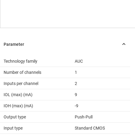
Technology family
AUC
Number of channels
1
Inputs per channel
2
IOL (max) (mA)
9
IOH (max) (mA)
-9
Output type
Push-Pull
Input type
Standard CMOS