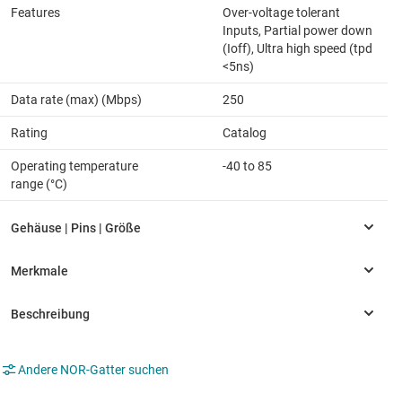
Features
Over-voltage tolerant
Inputs, Partial power down
(Ioff), Ultra high speed (tpd
<5ns)
Data rate (max) (Mbps)
250
Rating
Catalog
Operating temperature
-40 to 85
range (°C)
Andere NOR-Gatter suchen