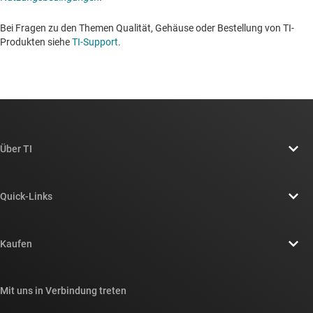
Bei Fragen zu den Themen Qualität, Gehäuse oder Bestellung von TI-
Produkten siehe
TI-Support
. ​​​​​​​​​​​​​​
Über TI
Über TI – Überblick
Quick-Links
Stellenangebote
Kontakt
Newsroom
Kaufen
TI E2E™-Design-Support-Foren
Unsere Geschichten | Hinter dem Chip
API-Suiten von TI
Querverweis-Suche
Mit uns in Verbindung treten
Veranstaltungen
myTI-Firmenkonto