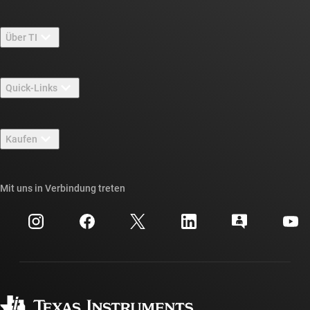
Über TI
Über TI – Überblick
Quick-Links
Stellenangebote
Kontakt
Newsroom
Kaufen
TI E2E™-Design-Support-Foren
Unsere Geschichten | Hinter dem Chip
API-Suiten von TI
Querverweis-Suche
Mit uns in Verbindung treten
Veranstaltungen
myTI-Firmenkonto
Kundensupportzentrum
Investorenbeziehungen
Versand, Zahlung und Steuern
Gehäuse
Fertigung
Häufig gestellte Fragen zu Bestellungen
Qualität & Zuverlässigkeit
Gesellschaftliches Engagement
Autorisierte Händler
myTI-Konto FAQs