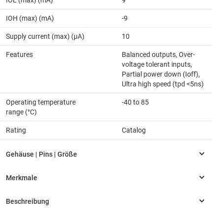
IOL (max) (mA)
9
IOH (max) (mA)
-9
Supply current (max) (µA)
10
Features
Balanced outputs, Over-
voltage tolerant inputs,
Partial power down (Ioff),
Ultra high speed (tpd <5ns)
Operating temperature
-40 to 85
range (°C)
Rating
Catalog