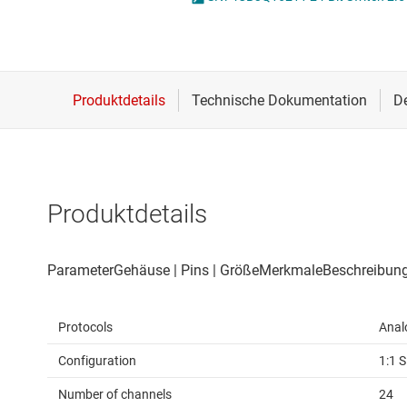
Drahtlose Konnektivität
Energiemanagement
HF & Mikrowellen
Isolierung
Produktdetails
Protocols
Anal
Configuration
1:1 
Number of channels
24