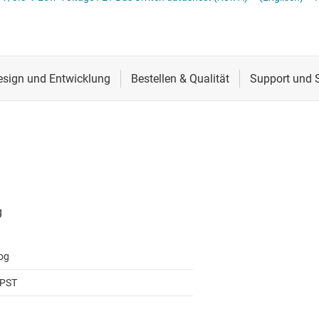
Schnittstelle
Sensoren
Taktgeber & Timing
Verstärker
og
SPST