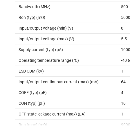
Bandwidth (MHz)
500
Ron (typ) (mΩ)
500
Input/output voltage (min) (V)
0
Input/output voltage (max) (V)
5.5
Supply current (typ) (µA)
100
Operating temperature range (°C)
-40 t
ESD CDM (kV)
1
Input/output continuous current (max) (mA)
64
COFF (typ) (pF)
4
CON (typ) (pF)
10
OFF-state leakage current (max) (µA)
1
Ron (max) (mΩ)
900