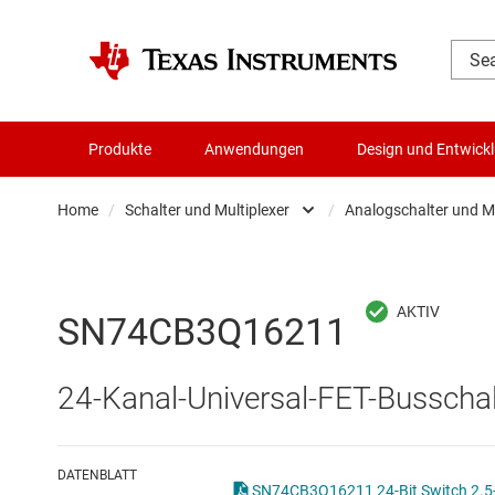
Produkte
Anwendungen
Design und Entwick
Home
/
Schalter und Multiplexer
/
Analogschalter und Mu
Audio, Haptik und Piezo
Analo
Batteriemanagement-ICs
Digita
SN74CB3Q16211
Datenwandler
Digita
24-Kanal-Universal-FET-Busschalt
Die- & Wafer-Services
Other
DLP-Produkte
DATENBLATT
SN74CB3Q16211 24-Bit Switch 2.5-