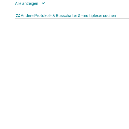
VIH (min) (V)
1.7
Andere Protokoll- & Busschalter & -multiplexer suchen
VIL (max) (V)
0.8
Rating
Cata