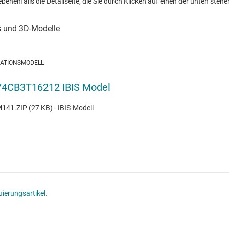
nenfalls die Detailseite, die Sie durch Klicken auf einen der unten stehen
LATIONSMODELL
4CB3T16212 IBIS Model
41.ZIP (27 KB) - IBIS-Modell
ierungsartikel.