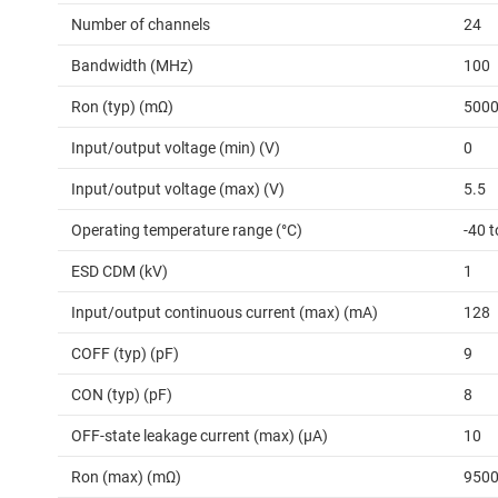
Number of channels
24
Bandwidth (MHz)
100
Ron (typ) (mΩ)
500
Input/output voltage (min) (V)
0
Input/output voltage (max) (V)
5.5
Operating temperature range (°C)
-40 t
ESD CDM (kV)
1
Input/output continuous current (max) (mA)
128
COFF (typ) (pF)
9
CON (typ) (pF)
8
OFF-state leakage current (max) (µA)
10
Ron (max) (mΩ)
950