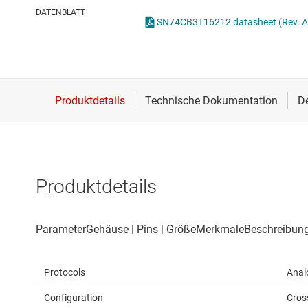
Drahtlose Konnektivität
DATENBLATT
SN74CB3T16212 datasheet (Rev. A
Energiemanagement
HF & Mikrowellen
Isolierung
Produktdetails
Protocols
Anal
Configuration
Cros