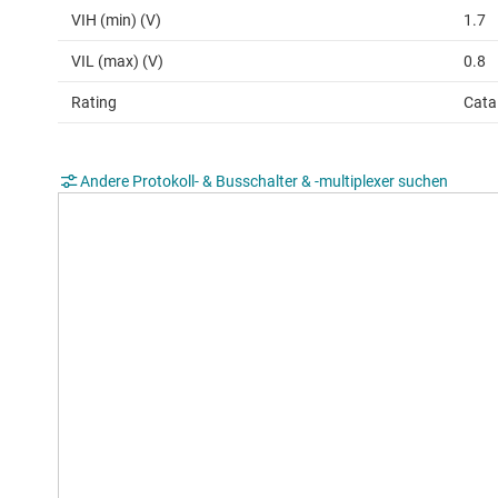
VIH (min) (V)
1.7
VIL (max) (V)
0.8
Rating
Cata
Andere Protokoll- & Busschalter & -multiplexer suchen