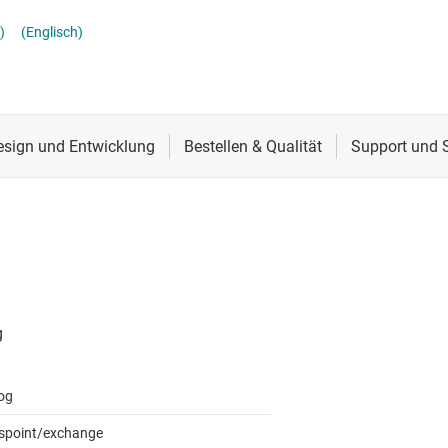
Schnittstelle
)
(Englisch)
Sensoren
Taktgeber & Timing
Verstärker
og
spoint/exchange