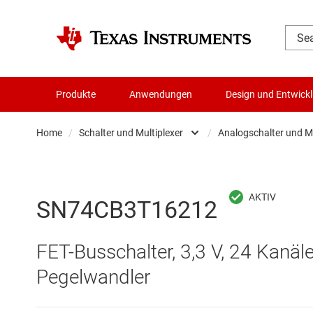
Produkte
Anwendungen
Design und Entwick
Home
/
Schalter und Multiplexer
/
Analogschalter und Mu
Audio, Haptik und Piezo
Analo
Batteriemanagement-ICs
Digita
SN74CB3T16212
Datenwandler
Digita
FET-Busschalter, 3,3 V, 24 Kanä
Die- & Wafer-Services
Other
Pegelwandler
DLP-Produkte