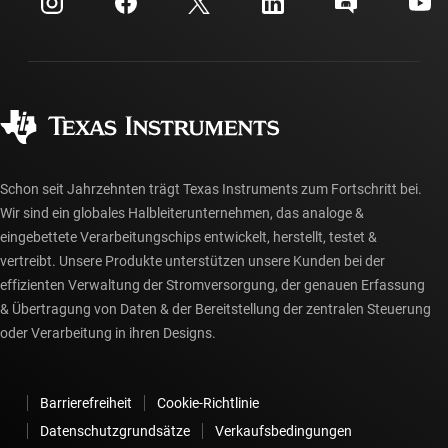
Investorenbeziehungen
Versand, Zahlung und Steuern
Gehäuse
Fertigung
Häufig gestellte Fragen zu Bestellungen
Qualität & Zuverlässigkeit
Gesellschaftliches Engagement
Autorisierte Händler
myTI-Konto FAQs
Schon seit Jahrzehnten trägt Texas Instruments zum Fortschritt bei.
Wir sind ein globales Halbleiterunternehmen, das analoge &
eingebettete Verarbeitungschips entwickelt, herstellt, testet &
vertreibt. Unsere Produkte unterstützen unsere Kunden bei der
effizienten Verwaltung der Stromversorgung, der genauen Erfassung
& Übertragung von Daten & der Bereitstellung der zentralen Steuerung
oder Verarbeitung in ihren Designs.
Barrierefreiheit
Cookie-Richtlinie
Datenschutzgrundsätze
Verkaufsbedingungen