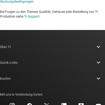
Nutzungsbedingungen
.
Bei Fragen zu den Themen Qualität, Gehäuse oder Bestellung von TI-
Produkten siehe
TI-Support
. ​​​​​​​​​​​​​​
Über TI
Über TI – Überblick
Quick-Links
Stellenangebote
Kontakt
Newsroom
Kaufen
TI E2E™-Design-Support-Foren
Unsere Geschichten | Hinter dem Chip
API-Suiten von TI
Querverweis-Suche
Mit uns in Verbindung treten
Veranstaltungen
myTI-Firmenkonto
Kundensupportzentrum